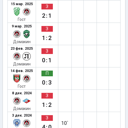
15 мар. 2025
З
2:1
Гост
9 мар. 2025
З
1:2
Домакин
23 фев. 2025
З
0:1
Домакин
14 фев. 2025
П
0:3
Гост
8 дек. 2024
З
1:2
Домакин
3 дек. 2024
З
10`
4:0