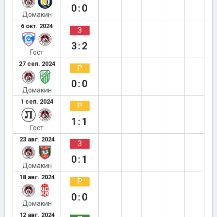
0:0
Домакин
6 окт. 2024
З
3:2
Гост
27 сеп. 2024
Р
0:0
Домакин
1 сеп. 2024
Р
1:1
Гост
23 авг. 2024
З
0:1
Домакин
18 авг. 2024
Р
0:0
Домакин
12 авг. 2024