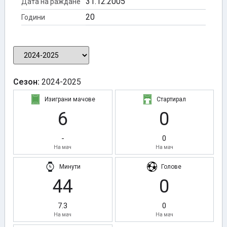
31.12.2005
Дата на раждане
20
Години
Сезон:
2024-2025
Изиграни мачове
Стартирал
6
0
-
0
На мач
На мач
Минути
Голове
44
0
7.3
0
На мач
На мач