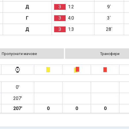
Д
З
1:2
9`
Г
З
4:0
3`
Д
З
1:3
28`
Пропуснати мачове
Трансфери
0′
207′
207′
0
0
0