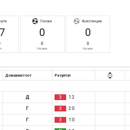
нути
Голове
Асистенции
7
0
0
9
0
0
ч
На мач
На мач
Домакин/гост
Резултат
Д
З
1:2
Г
З
2:0
Г
З
1:0