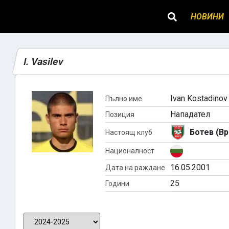
НОВИНИ
I. Vasilev
Ivan Kostadinov
Пълно име
Нападател
Позиция
Ботев (Вр
Настоящ клуб
Националност
16.05.2001
Дата на раждане
25
Години