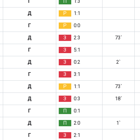
Г
П
1:3
Д
Р
1:1
Г
Р
0:0
Д
З
2:3
73`
Г
З
5:1
Д
З
0:2
2`
Г
З
3:1
Д
Р
1:1
73`
Д
З
0:3
18`
Г
П
0:1
Д
П
2:0
1`
Г
З
2:1