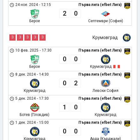
24 ное. 2024
-
12:15
Първа лига (efbet Лига)
2
0
Берое
Септември (София)
З
З
З
З
З
Крумовград
10 фев. 2025
-
17:30
Първа лига (efbet Лига)
0
0
Берое
Крумовград
8 дек. 2024
-
14:30
Първа лига (efbet Лига)
0
2
Крумовград
Левски София
5 дек. 2024
-
17:30
Първа лига (efbet Лига)
1
0
Ботев (Пловдив)
Крумовград
1 дек. 2024
-
15:00
Първа лига (efbet Лига)
0
0
Крумовград
Арда (Кърджали)