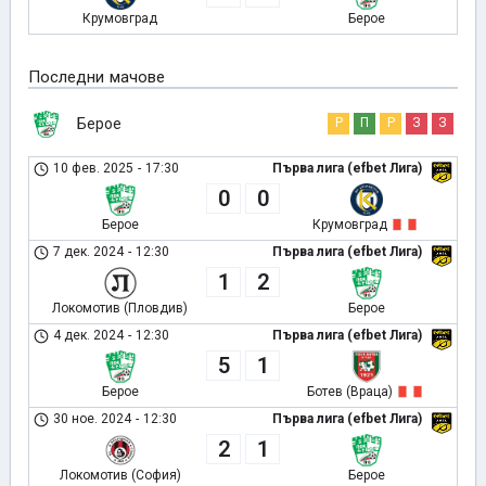
Крумовград
Берое
Последни мачове
Берое
Р
П
Р
З
З
10 фев. 2025
-
17:30
Първа лига (efbet Лига)
0
0
Берое
Крумовград
7 дек. 2024
-
12:30
Първа лига (efbet Лига)
1
2
Локомотив (Пловдив)
Берое
4 дек. 2024
-
12:30
Първа лига (efbet Лига)
5
1
Берое
Ботев (Враца)
30 ное. 2024
-
12:30
Първа лига (efbet Лига)
2
1
Локомотив (София)
Берое