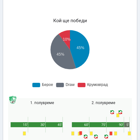
Кой ще победи
1. полувреме
2. полувреме
15'
30'
45'
60'
75'
90'
5'