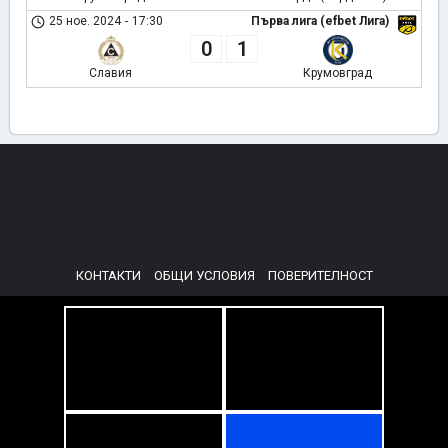
25 ное. 2024
-
17:30
Първа лига (efbet Лига)
0
1
Славия
Крумовград
КОНТАКТИ
ОБЩИ УСЛОВИЯ
ПОВЕРИТЕЛНОСТ