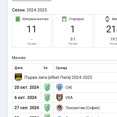
Сезон:
2024-2025
Изиграни мачове
Стартирал
Ми
11
1
21
-
0.1
19.
На мач
На мач
На ма
Мачове
Дата
За
Срещу
Първа лига (efbet Лига) 2024-2025
20 окт. 2024
CHE
6 окт. 2024
VRA
27 сеп. 2024
Локомотив (София)