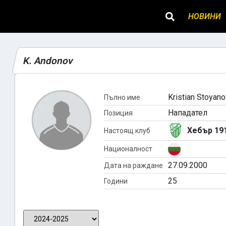
НОВИНИ
K. Andonov
Kristian Stoyan
Пълно име
Нападател
Позиция
Хебър 19
Настоящ клуб
Националност
27.09.2000
Дата на раждане
25
Години