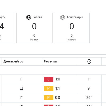
нути
Голове
Асистенции
4
0
0
5
0
0
ч
На мач
На мач
Домакин/гост
Резултат
Г
З
1:0
1`
Д
Р
1:1
9`
Г
Р
0:0
26`