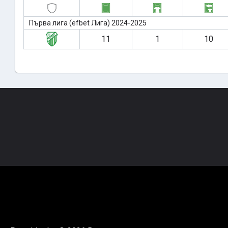
Първа лига (efbet Лига) 2024-2025
11
1
10