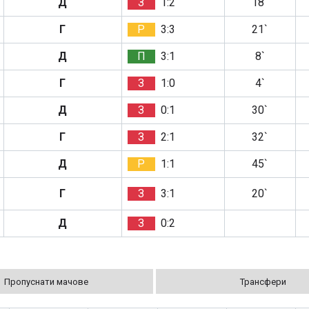
Д
З
1:2
18`
Г
Р
3:3
21`
Д
П
3:1
8`
Г
З
1:0
4`
Д
З
0:1
30`
Г
З
2:1
32`
Д
Р
1:1
45`
Г
З
3:1
20`
Д
З
0:2
Пропуснати мачове
Трансфери