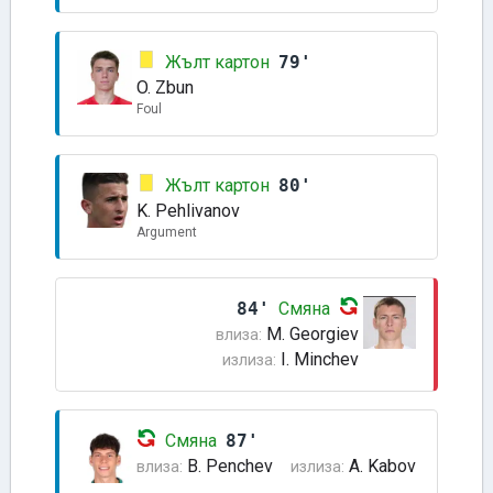
Жълт картон
79'
O. Zbun
Foul
Жълт картон
80'
K. Pehlivanov
Argument
84'
Смяна
M. Georgiev
влиза:
I. Minchev
излиза:
Смяна
87'
B. Penchev
A. Kabov
влиза:
излиза: