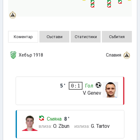
Коментар
Състави
Статистики
Събития
Хебър 1918
Славия
5'
Гол
0:1
V. Genev
Смяна
8'
O. Zbun
G. Tartov
влиза:
излиза: