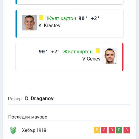
Жълт картон
90' +2'
K. Krastev
90' +2'
Жълт картон
V. Genev
D. Draganov
Рефер:
Последни мачове
Хебър 1918
Р
З
З
П
З