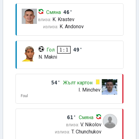
Смяна
46'
K. Krastev
влиза:
K. Andonov
излиза:
Гол
49'
1:1
N. Makni
54'
Жълт картон
I. Minchev
Foul
61'
Смяна
V. Nikolov
влиза:
T. Chunchukov
излиза: