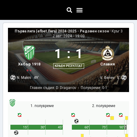
Първа лига (efbet Лига) 2024-2025 - Редовен сезон
|
Кръг 3
2 авг. 2024
-
19:00
1
:
1
Хебър 1918
Славия
КРАЕН РЕЗУЛТАТ
N. Makni
49'
V. Genev
5'
Главен съдия: D. Draganov
Полувреме: 0-1
|
1. полувреме
2. полувреме
15'
30'
45'
60'
75'
90'
2'