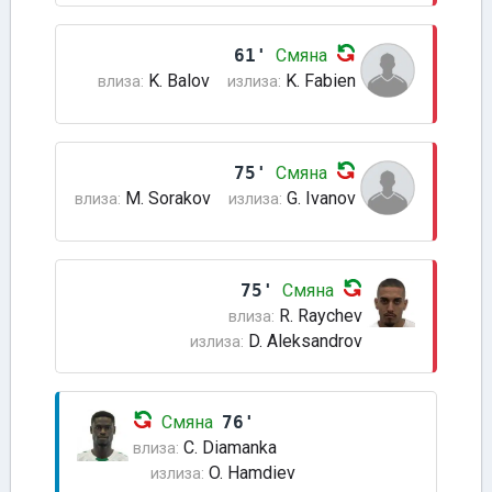
61'
Смяна
K. Balov
K. Fabien
влиза:
излиза:
75'
Смяна
M. Sorakov
G. Ivanov
влиза:
излиза:
75'
Смяна
R. Raychev
влиза:
D. Aleksandrov
излиза:
Смяна
76'
C. Diamanka
влиза:
O. Hamdiev
излиза: