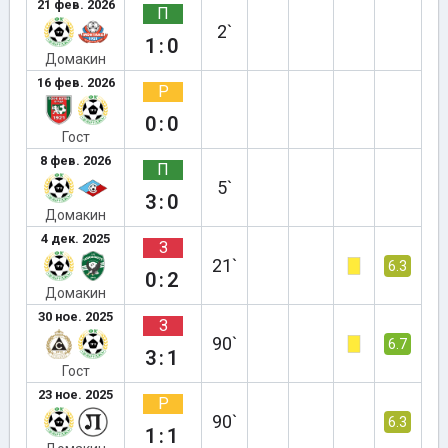
21 фев. 2026
П
2`
1:0
Домакин
16 фев. 2026
Р
0:0
Гост
8 фев. 2026
П
5`
3:0
Домакин
4 дек. 2025
З
21`
6.3
0:2
Домакин
30 ное. 2025
З
90`
6.7
3:1
Гост
23 ное. 2025
Р
90`
6.3
1:1