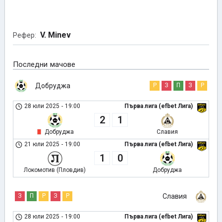
V. Minev
Рефер:
Последни мачове
Добруджа
Р
З
П
З
Р
28 юли 2025
-
19:00
Първа лига (efbet Лига)
2
1
Добруджа
Славия
21 юли 2025
-
19:00
Първа лига (efbet Лига)
1
0
Локомотив (Пловдив)
Добруджа
З
П
Р
З
Р
Славия
28 юли 2025
-
19:00
Първа лига (efbet Лига)