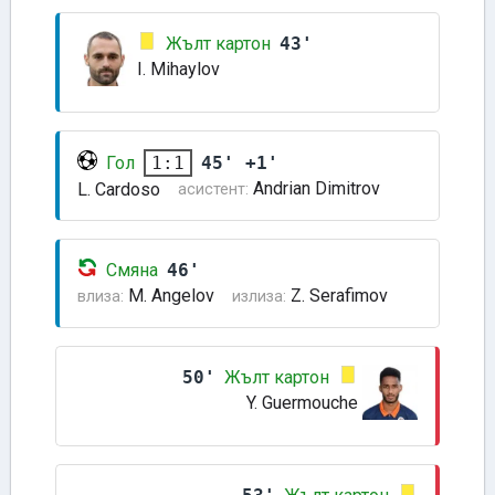
Жълт картон
43'
I. Mihaylov
Гол
45' +1'
1:1
Andrian Dimitrov
L. Cardoso
асистент:
Смяна
46'
M. Angelov
Z. Serafimov
влиза:
излиза:
50'
Жълт картон
Y. Guermouche