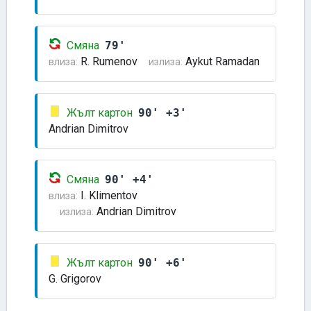
Смяна
79'
R. Rumenov
Aykut Ramadan
влиза:
излиза:
Жълт картон
90' +3'
Andrian Dimitrov
Смяна
90' +4'
I. Klimentov
влиза:
Andrian Dimitrov
излиза:
Жълт картон
90' +6'
G. Grigorov