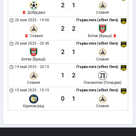
2
1
Добруджа
Славия
20 юли 2025
-
19:00
Първа лига (efbet Лига)
2
2
Славия
Ботев (Враца)
25 май 2025
-
20:45
Първа лига (efbet Лига)
2
1
Ботев (Враца)
Славия
19 май 2025
-
20:15
Първа лига (efbet Лига)
1
2
Славия
Локомотив (Пловдив)
15 май 2025
-
15:15
Първа лига (efbet Лига)
0
1
Крумовград
Славия