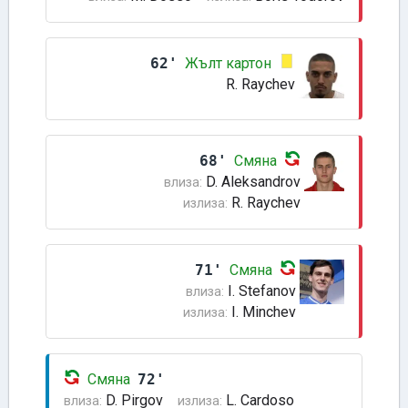
62'
Жълт картон
R. Raychev
68'
Смяна
D. Aleksandrov
влиза:
R. Raychev
излиза:
71'
Смяна
I. Stefanov
влиза:
I. Minchev
излиза:
Смяна
72'
D. Pirgov
L. Cardoso
влиза:
излиза: