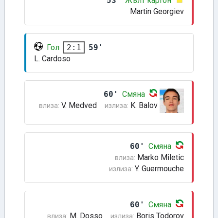
53'
Жълт картон
Martin Georgiev
Гол
59'
2:1
L. Cardoso
60'
Смяна
V. Medved
K. Balov
влиза:
излиза:
60'
Смяна
Marko Miletic
влиза:
Y. Guermouche
излиза:
60'
Смяна
M. Dosso
Boris Todorov
влиза:
излиза: