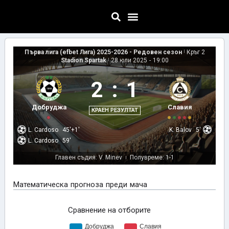
Първа лига (efbet Лига) 2025-2026 - Редовен сезон
|
Кръг 2
Stadion Spartak
|
28 юли 2025
-
19:00
2
:
1
Добруджа
Славия
КРАЕН РЕЗУЛТАТ
L. Cardoso
45'+1'
K. Balov
5'
L. Cardoso
59'
Главен съдия: V. Minev
Полувреме: 1-1
|
Математическа прогноза преди мача
Сравнение на отборите