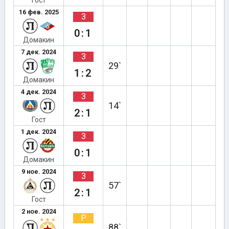
Гост
16 фев. 2025
З
0:1
Домакин
7 дек. 2024
З
29`
1:2
Домакин
4 дек. 2024
З
14`
2:1
Гост
1 дек. 2024
З
0:1
Домакин
9 ное. 2024
З
57`
2:1
Гост
2 ное. 2024
Р
88`