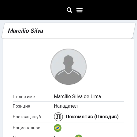
Marcílio Silva
Marcílio Silva de Lima
Пълно име
Нападател
Позиция
Локомотив (Пловдив)
Настоящ клуб
Националност