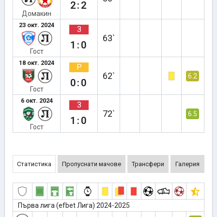
2:2
Домакин
23 окт. 2024
З
63`
1:0
Гост
18 окт. 2024
Р
62`
6.2
0:0
Гост
6 окт. 2024
З
72`
6.5
1:0
Гост
Статистика
Пропуснати мачове
Трансфери
Галерия
Първа лига (efbet Лига) 2024-2025