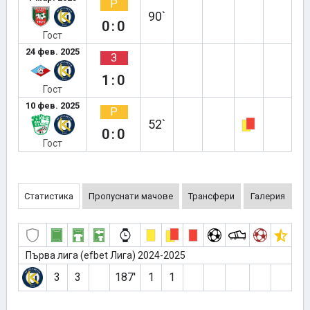
Р
90`
0:0
Гост
24 фев. 2025
З
1:0
Гост
10 фев. 2025
Р
52`
0:0
Гост
Статистика
Пропуснати мачове
Трансфери
Галерия
Първа лига (efbet Лига) 2024-2025
3
3
187′
1
1