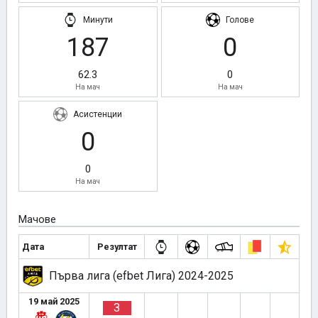
Минути
Голове
187
0
62.3
0
На мач
На мач
Асистенции
0
0
На мач
Мачове
Дата
Резултат
Първа лига (efbet Лига) 2024-2025
19 май 2025
З