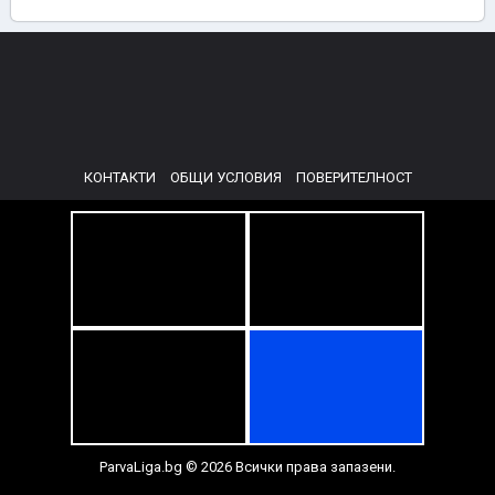
КОНТАКТИ
ОБЩИ УСЛОВИЯ
ПОВЕРИТЕЛНОСТ
ParvaLiga.bg © 2026 Всички права запазени.