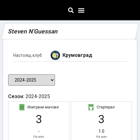
Steven N’Guessan
Крумовград
Настоящ клуб
Сезон:
2024-2025
Изиграни мачове
Стартирал
3
3
-
1.0
На мач
На мач