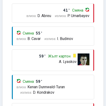
41'
Смяна
D. Abreu
P. Umarbayev
влиза:
излиза:
Смяна
55'
B. Cavar
I. Budinov
влиза:
излиза:
59'
Жълт картон
A. Lyaskov
Смяна
59'
Kenan Dunnwald-Turan
влиза:
D. Kondrakov
излиза: