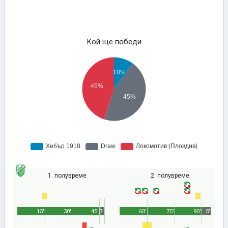
Кой ще победи
1. полувреме
2. полувреме
15'
30'
45'
3'
60'
75'
90'
5'