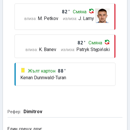
82'
Смяна
M. Petkov
J. Lamy
влиза:
излиза:
82'
Смяна
K. Banev
Patryk Stępiński
влиза:
излиза:
Жълт картон
88'
Kenan Dunnwald-Turan
Dimitrov
Рефер:
Един срещу друг