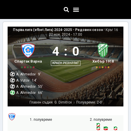
Първа лига (efbet Лига) 2024-2025 - Редовен сезон
|
Кръг 16
22 ное. 2024
-
17:00
4
:
0
Спартак Варна
Хебър 1918
КРАЕН РЕЗУЛТАТ
A. Ahmedov
9'
A. Vutov
14'
A. Ahmedov
55'
A. Ahmedov
66'
Главен съдия: G. Dimitrov
Полувреме: 2-0
|
1. полувреме
2. полувреме