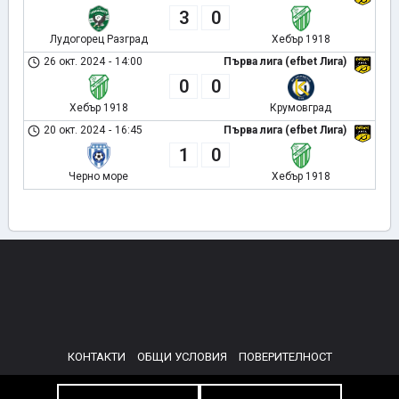
3
0
Лудогорец Разград
Хебър 1918
26 окт. 2024
-
14:00
Първа лига (efbet Лига)
0
0
Хебър 1918
Крумовград
20 окт. 2024
-
16:45
Първа лига (efbet Лига)
1
0
Черно море
Хебър 1918
КОНТАКТИ
ОБЩИ УСЛОВИЯ
ПОВЕРИТЕЛНОСТ