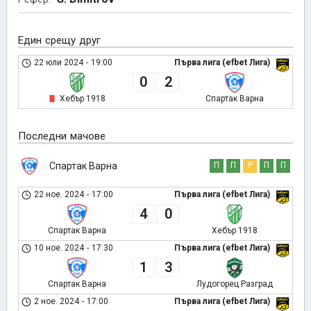
Един срещу друг
22 юли 2024
-
19:00
Първа лига (efbet Лига)
0
2
Хебър 1918
Спартак Варна
Последни мачове
Спартак Варна
П
П
Р
П
П
22 ное. 2024
-
17:00
Първа лига (efbet Лига)
4
0
Спартак Варна
Хебър 1918
10 ное. 2024
-
17:30
Първа лига (efbet Лига)
1
3
Спартак Варна
Лудогорец Разград
2 ное. 2024
-
17:00
Първа лига (efbet Лига)