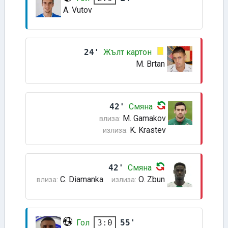
A. Vutov
24'
Жълт картон
M. Brtan
42'
Смяна
M. Gamakov
влиза:
K. Krastev
излиза:
42'
Смяна
C. Diamanka
O. Zbun
влиза:
излиза:
Гол
55'
3:0