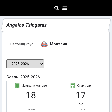
Angelos Tsingaras
Монтана
Настоящ клуб
Сезон:
2025-2026
Изиграни мачове
Стартирал
18
17
-
0.9
На мач
На мач