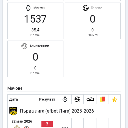
Минути
Голове
1537
0
85.4
0
На мач
На мач
Асистенции
0
0
На мач
Мачове
Дата
Резултат
Първа лига (efbet Лига) 2025-2026
22 май 2026
З