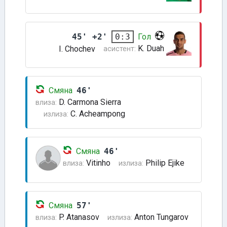
45' +2'
Гол
0:3
K. Duah
I. Chochev
асистент:
Смяна
46'
D. Carmona Sierra
влиза:
C. Acheampong
излиза:
Смяна
46'
Vitinho
Philip Ejike
влиза:
излиза:
Смяна
57'
P. Atanasov
Anton Tungarov
влиза:
излиза: