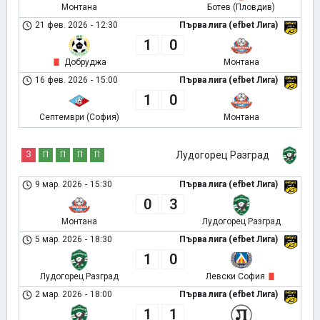
Монтана
Ботев (Пловдив)
21 фев. 2026
-
12:30
Първа лига (efbet Лига)
1
0
Добруджа
Монтана
16 фев. 2026
-
15:00
Първа лига (efbet Лига)
1
0
Септември (София)
Монтана
З
П
П
П
П
Лудогорец Разград
9 мар. 2026
-
15:30
Първа лига (efbet Лига)
0
3
Монтана
Лудогорец Разград
5 мар. 2026
-
18:30
Първа лига (efbet Лига)
1
0
Лудогорец Разград
Левски София
2 мар. 2026
-
18:00
Първа лига (efbet Лига)
1
1