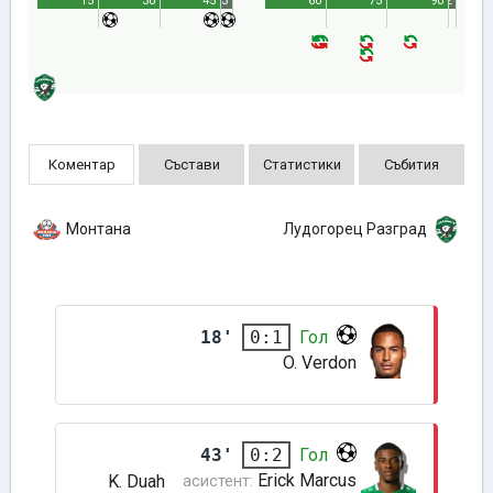
15'
30'
45'
3'
60'
75'
90'
2'
Коментар
Състави
Статистики
Събития
Монтана
Лудогорец Разград
18'
Гол
0:1
O. Verdon
43'
Гол
0:2
Erick Marcus
K. Duah
асистент: