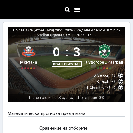
Първа лига (efbet Лига) 2025-2026 - Редовен сезон
|
Кръг 25
Stadion Ogosta
|
9 мар. 2026
-
15:30
0
:
3
Монтана
Лудогорец Разград
КРАЕН РЕЗУЛТАТ
O. Verdon
18'
K. Duah
43'
I. Chochev
45'+2'
Главен съдия: G. Stoyanov
Полувреме: 0-3
|
Математическа прогноза преди мача
Сравнение на отборите