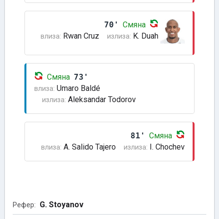
70'
Смяна
Rwan Cruz
K. Duah
влиза:
излиза:
Смяна
73'
Umaro Baldé
влиза:
Aleksandar Todorov
излиза:
81'
Смяна
A. Salido Tajero
I. Chochev
влиза:
излиза:
G. Stoyanov
Рефер: