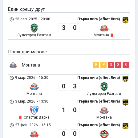
Един срещу друг
28 сеп. 2025
-
20:00
Първа лига (efbet Лига)
3
0
Лудогорец Разград
Монтана
Последни мачове
Монтана
Р
Р
З
З
З
9 мар. 2026
-
15:30
Първа лига (efbet Лига)
0
3
Монтана
Лудогорец Разград
3 мар. 2026
-
13:30
Първа лига (efbet Лига)
1
0
Спартак Варна
Монтана
27 фев. 2026
-
15:15
Първа лига (efbet Лига)
0
0