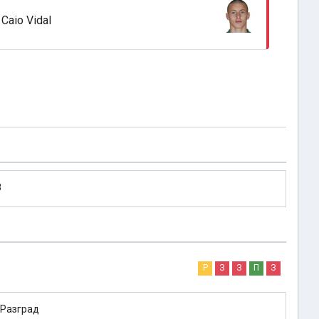
Caio Vidal
8
Р
З
З
П
З
 Разград