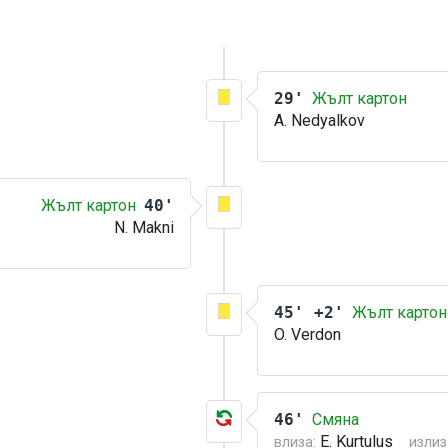
29'
Жълт картон
A. Nedyalkov
Жълт картон
40'
N. Makni
45' +2'
Жълт картон
O. Verdon
46'
Смяна
E. Kurtulus
влиза:
излиз