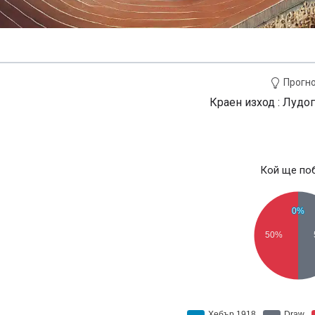
Прогн
Краен изход : Лудо
Кой ще по