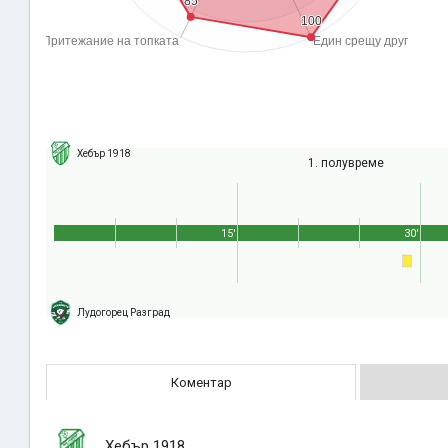
Хебър 1918
1. полувреме
15'
30'
Лудогорец Разград
Коментар
Хебър 1918