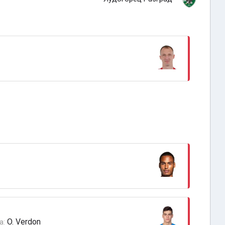
O. Verdon
а: