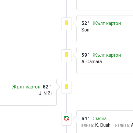
52'
Жълт картон
Son
59'
Жълт картон
A. Camara
Жълт картон
62'
J. N'Zi
64'
Смяна
K. Duah
влиза:
излиза: