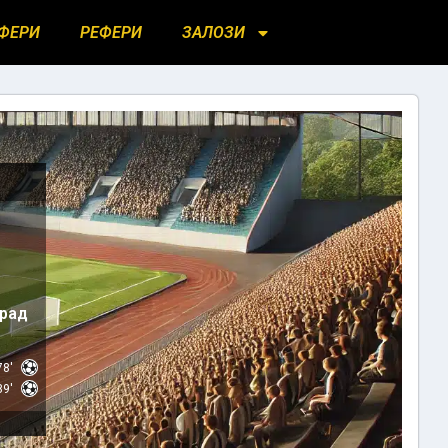
ФЕРИ
РЕФЕРИ
ЗАЛОЗИ
град
78'
89'