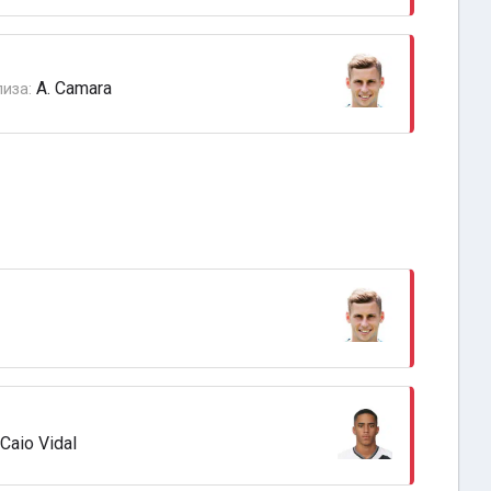
A. Camara
лиза:
Caio Vidal