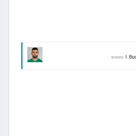
I. Bu
влиза: