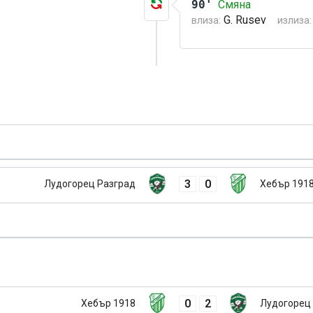
90'
Смяна
G. Rusev
влиза:
излиза:
3
0
Лудогорец Разград
Хебър 191
0
2
Хебър 1918
Лудогорец