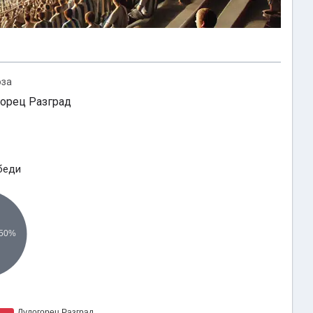
оза
горец Разград
беди