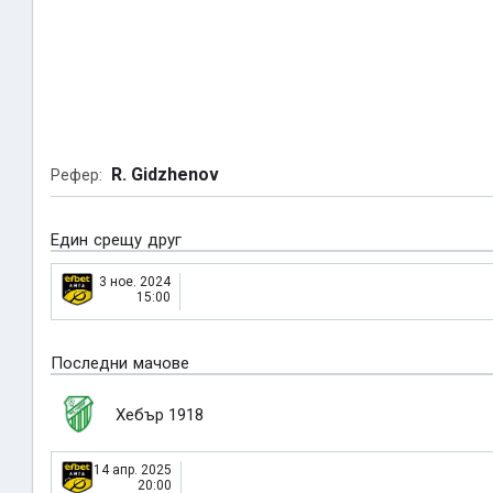
R. Gidzhenov
Рефер:
Един срещу друг
3 ное. 2024
15:00
Последни мачове
Хебър 1918
14 апр. 2025
20:00