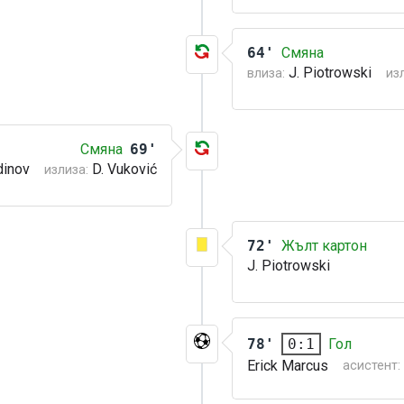
64'
Смяна
J. Piotrowski
влиза:
из
Смяна
69'
dinov
D. Vuković
излиза:
72'
Жълт картон
J. Piotrowski
78'
Гол
0:1
Erick Marcus
асистент: