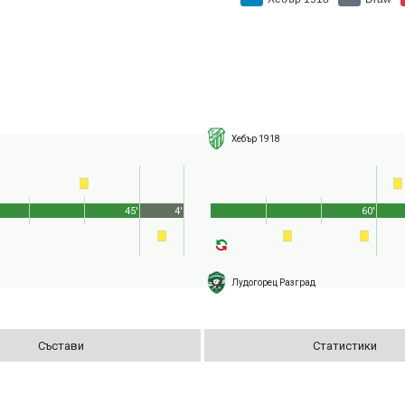
Хебър 1918
45'
4'
60'
Лудогорец Разград
Състави
Статистики