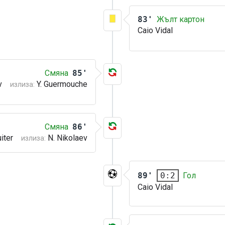
83'
Жълт картон
Caio Vidal
Смяна
85'
v
Y. Guermouche
излиза:
Смяна
86'
iter
N. Nikolaev
излиза:
89'
Гол
0:2
Caio Vidal