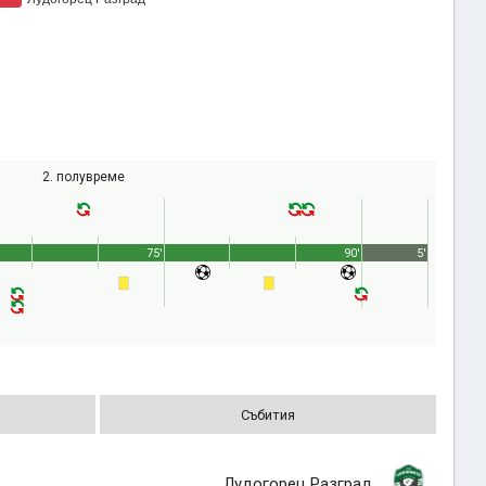
2. полувреме
75'
90'
5'
Събития
Лудогорец Разград