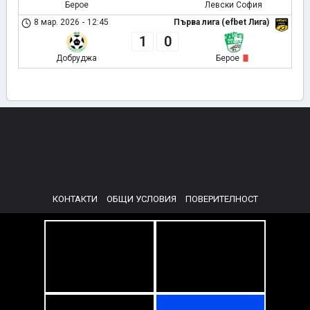
Берое
Левски София
8 мар. 2026
-
12:45
Първа лига (efbet Лига)
1
0
Добруджа
Берое
КОНТАКТИ
ОБЩИ УСЛОВИЯ
ПОВЕРИТЕЛНОСТ