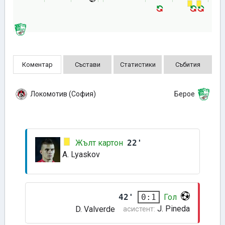
Коментар
Състави
Статистики
Събития
Локомотив (София)
Берое
Жълт картон
22'
A. Lyaskov
42'
Гол
0:1
J. Pineda
D. Valverde
асистент: