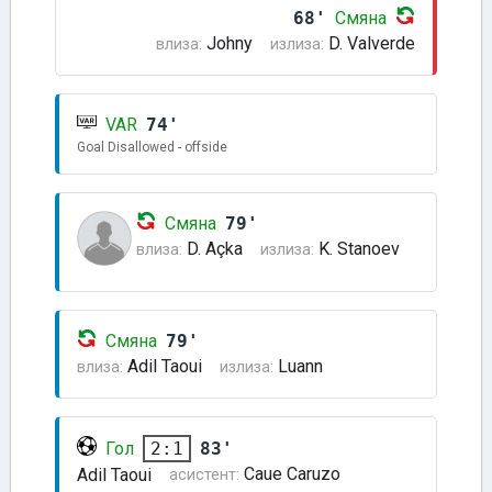
68'
Смяна
Johny
D. Valverde
влиза:
излиза:
VAR
74'
Goal Disallowed - offside
Смяна
79'
D. Açka
K. Stanoev
влиза:
излиза:
Смяна
79'
Adil Taoui
Luann
влиза:
излиза:
Гол
83'
2:1
Caue Caruzo
Adil Taoui
асистент: