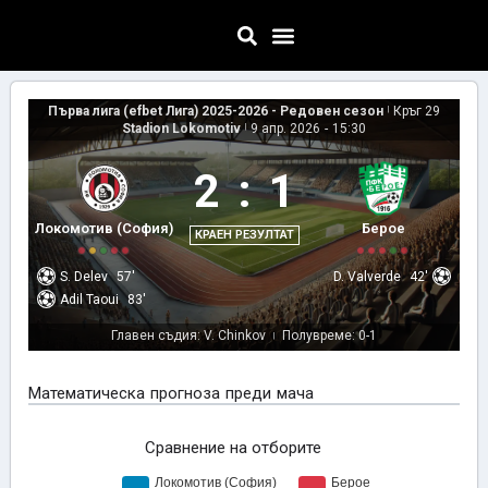
Първа лига (efbet Лига) 2025-2026 - Редовен сезон
|
Кръг 29
Stadion Lokomotiv
|
9 апр. 2026
-
15:30
2
:
1
Локомотив (София)
Берое
КРАЕН РЕЗУЛТАТ
S. Delev
57'
D. Valverde
42'
Adil Taoui
83'
Главен съдия: V. Chinkov
Полувреме: 0-1
|
Математическа прогноза преди мача
Сравнение на отборите