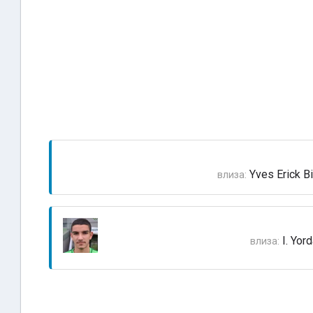
Yves Erick Bi
влиза:
I. Yor
влиза: