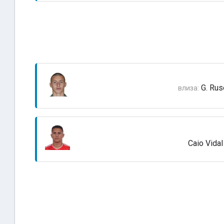
G. Rus
влиза:
Caio Vidal