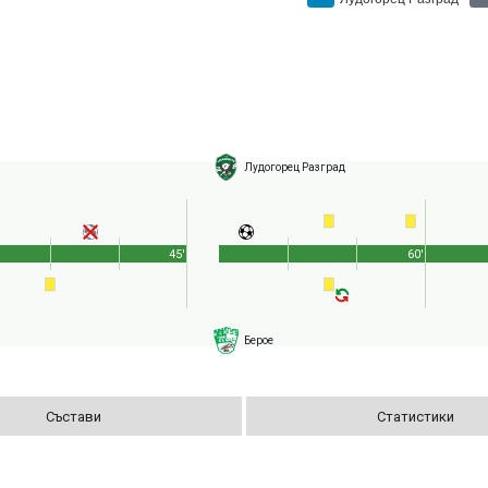
Лудогорец Разград
45'
60'
Берое
Състави
Статистики