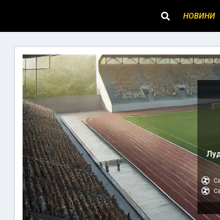
НОВИНИ
Луд
Ca
Ca