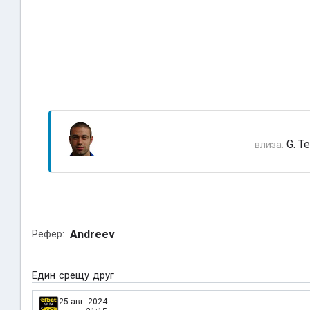
G. T
влиза:
Andreev
Рефер:
Един срещу друг
25 авг. 2024