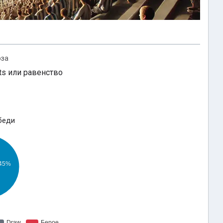
оза
ts или равенство
беди