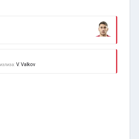
V. Valkov
излиза: