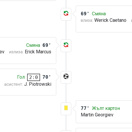
69'
Смяна
Werick Caetano
влиза:
Смяна
69'
ev
Erick Marcus
излиза:
Гол
70'
2:0
J. Piotrowski
асистент:
77'
Жълт картон
Martin Georgiev