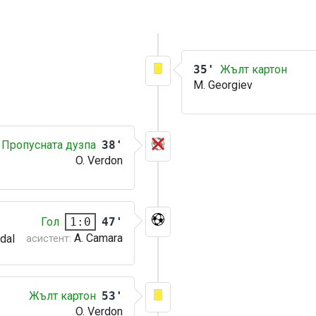
35'
Жълт картон
M. Georgiev
Пропусната дузпа
38'
O. Verdon
Гол
47'
1:0
A. Camara
dal
асистент:
Жълт картон
53'
O. Verdon