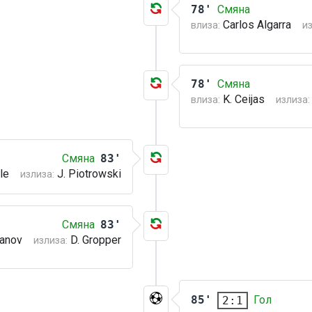
78'
Смяна
Carlos Algarra
влиза:
из
78'
Смяна
K. Ceijas
влиза:
излиза:
Смяна
83'
le
J. Piotrowski
излиза:
Смяна
83'
danov
D. Gropper
излиза:
85'
Гол
2:1