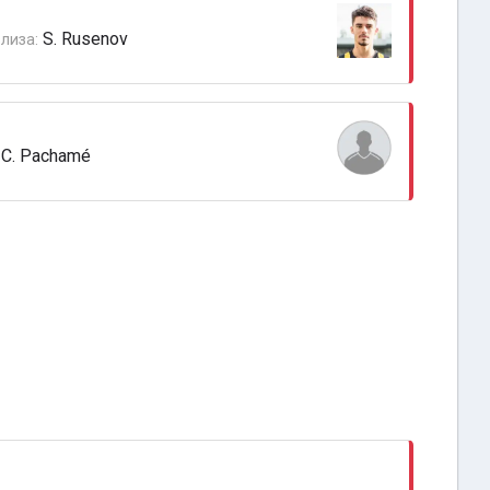
S. Rusenov
лиза:
C. Pachamé