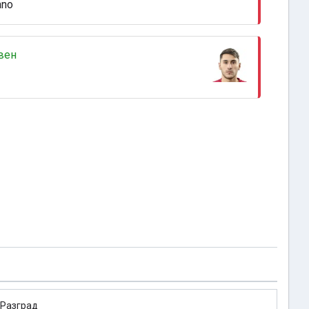
ano
вен
 Разград