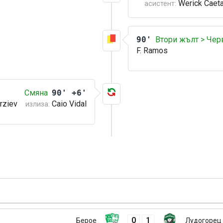
Werick Caet
асистент:
90'
Втори жълт > Чер
F. Ramos
Смяна
90' +6'
erziev
Caio Vidal
излиза:
0
1
Берое
Лудогорец