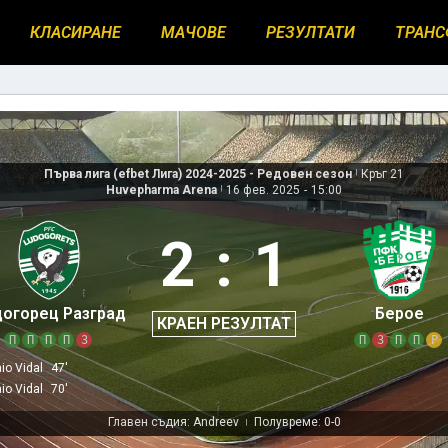
КЛАСИРАНЕ
МАЧОВЕ
РЕЗУЛТАТИ
ТРАНС
Първа лига (efbet Лига) 2024-2025 - Редовен сезон
|
Кръг 21
Huvepharma Arena
|
16 фев. 2025
-
15:00
2
:
1
огорец Разград
Берое
КРАЕН РЕЗУЛТАТ
П
П
П
П
З
П
З
П
П
Р
io Vidal
47'
io Vidal
70'
Главен съдия: Andreev
Полувреме: 0-0
|