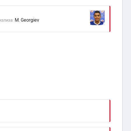
M. Georgiev
излиза: