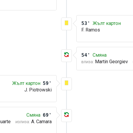
53'
Жълт картон
F. Ramos
54'
Смяна
Martin Georgiev
влиза:
Жълт картон
59'
J. Piotrowski
Смяна
69'
Duarte
A. Camara
излиза: