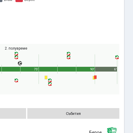
2. полувреме
75'
90'
6'
Събития
Берое