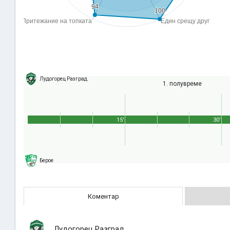
Лудогорец Разград
1. полувреме
15'
30'
Берое
Коментар
Лудогорец Разград