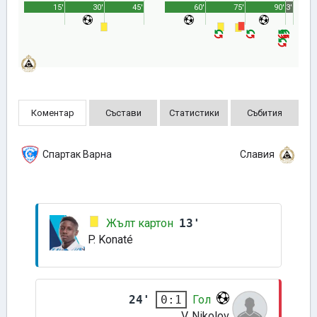
15'
30'
45'
60'
75'
90'
3'
Коментар
Състави
Статистики
Събития
Спартак Варна
Славия
Жълт картон
13'
P. Konaté
24'
Гол
0:1
V. Nikolov