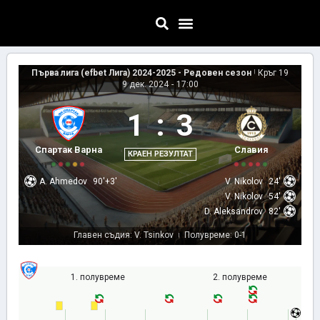
Първа лига (efbet Лига) 2024-2025 - Редовен сезон
|
Кръг 19
9 дек. 2024
-
17:00
1
:
3
Спартак Варна
Славия
КРАЕН РЕЗУЛТАТ
A. Ahmedov
90'+3'
V. Nikolov
24'
V. Nikolov
54'
D. Aleksandrov
82'
Главен съдия: V. Tsinkov
Полувреме: 0-1
|
1. полувреме
2. полувреме