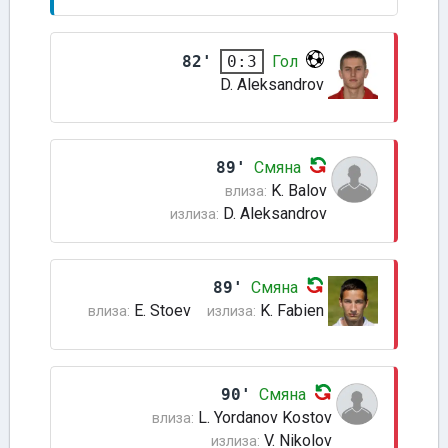
82'
Гол
0:3
D. Aleksandrov
89'
Смяна
K. Balov
влиза:
D. Aleksandrov
излиза:
89'
Смяна
E. Stoev
K. Fabien
влиза:
излиза:
90'
Смяна
L. Yordanov Kostov
влиза:
V. Nikolov
излиза: