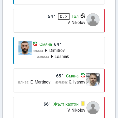
54'
Гол
0:2
V. Nikolov
Смяна
64'
R. Dimitrov
влиза:
F. Lesniak
излиза:
65'
Смяна
E. Martinov
G. Ivanov
влиза:
излиза:
66'
Жълт картон
V. Nikolov