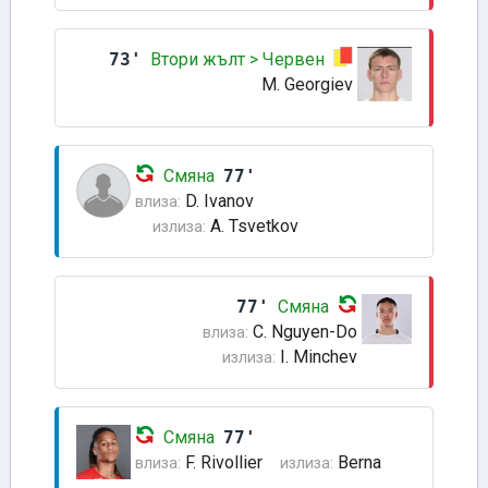
73'
Втори жълт > Червен
M. Georgiev
Смяна
77'
D. Ivanov
влиза:
A. Tsvetkov
излиза:
77'
Смяна
C. Nguyen-Do
влиза:
I. Minchev
излиза:
Смяна
77'
F. Rivollier
Berna
влиза:
излиза: