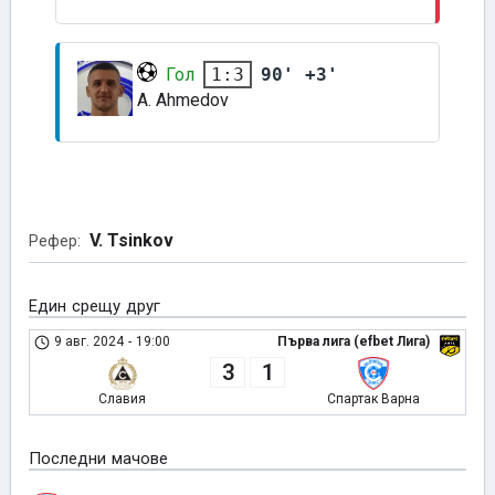
Гол
90' +3'
1:3
A. Ahmedov
V. Tsinkov
Рефер:
Един срещу друг
9 авг. 2024
-
19:00
Първа лига (efbet Лига)
3
1
Славия
Спартак Варна
Последни мачове