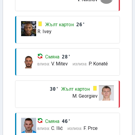
Жълт картон
26'
R. Ivey
Смяна
28'
V. Mitev
P. Konaté
влиза:
излиза:
30'
Жълт картон
M. Georgiev
Смяна
46'
C. Ilić
F. Prce
влиза:
излиза: