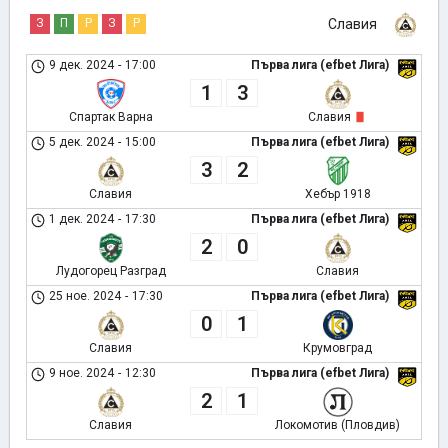
З
П
Р
З
Р
Славия
9 дек. 2024
-
17:00
Първа лига (efbet Лига)
1
3
Спартак Варна
Славия
5 дек. 2024
-
15:00
Първа лига (efbet Лига)
3
2
Славия
Хебър 1918
1 дек. 2024
-
17:30
Първа лига (efbet Лига)
2
0
Лудогорец Разград
Славия
25 ное. 2024
-
17:30
Първа лига (efbet Лига)
0
1
Славия
Крумовград
9 ное. 2024
-
12:30
Първа лига (efbet Лига)
2
1
Славия
Локомотив (Пловдив)