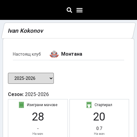
Ivan Kokonov
Монтана
Настоящ клуб
Сезон:
2025-2026
Изиграни мачове
Стартирал
28
20
-
0.7
На мач
На мач