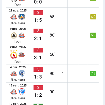
0:0
Гост
23 ное. 2025
З
68`
6.2
1:5
Домакин
9 ное. 2025
З
80`
6.9
2:1
Гост
2 ное. 2025
З
56`
3:1
Гост
4 окт. 2025
З
90`
1
7.2
1:3
Домакин
19 сеп. 2025
З
90`
1:2
Домакин
12 сеп. 2025