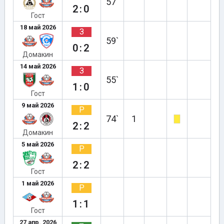
57`
2:0
Гост
18 май 2026
З
59`
0:2
Домакин
14 май 2026
З
55`
1:0
Гост
9 май 2026
Р
74`
1
2:2
Домакин
5 май 2026
Р
2:2
Гост
1 май 2026
Р
1:1
Гост
27 апр. 2026