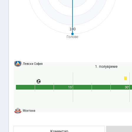
Левски София
1. полувреме
15'
30'
Монтана
Коментар