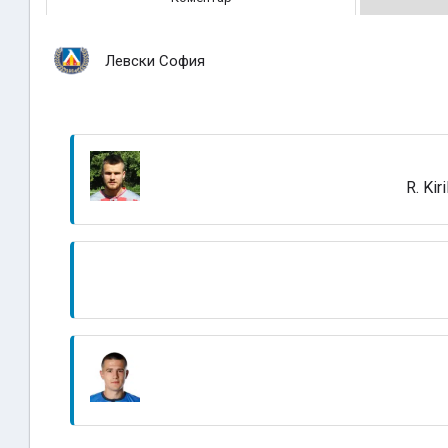
Левски София
R. Kir