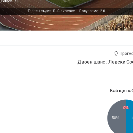
 Petkov
73'
Главен съдия: R. Gidzhenov
Полувреме: 2-0
|
Прогн
Двоен шанс : Левски Со
Кой ще по