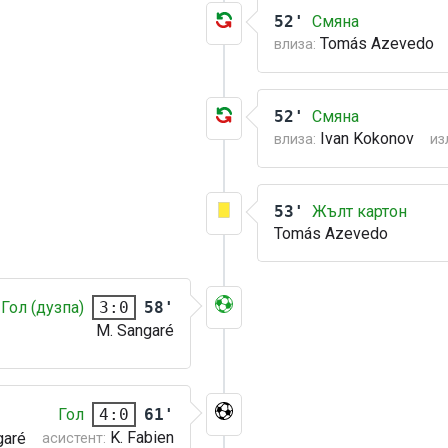
52'
Смяна
Tomás Azevedo
влиза:
52'
Смяна
Ivan Kokonov
влиза:
из
53'
Жълт картон
Tomás Azevedo
Гол (дузпа)
58'
3:0
M. Sangaré
Гол
61'
4:0
K. Fabien
garé
асистент: