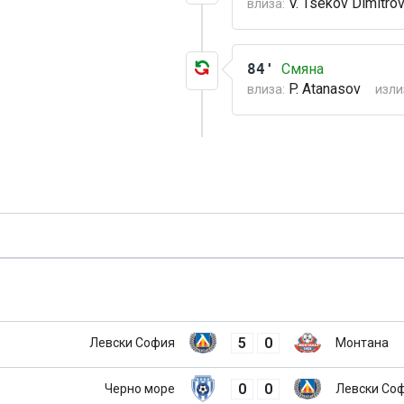
V. Tsekov Dimitro
влиза:
84'
Смяна
P. Atanasov
влиза:
изли
5
0
Левски София
Монтана
0
0
Черно море
Левски Со