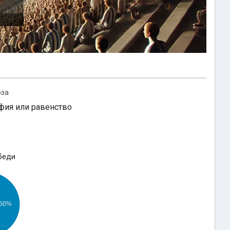
оза
фия или равенство
беди