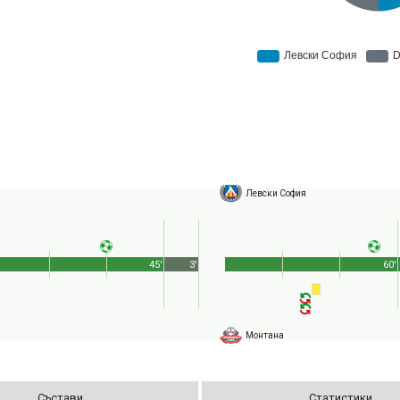
Левски София
45'
3'
60'
Монтана
Състави
Статистики