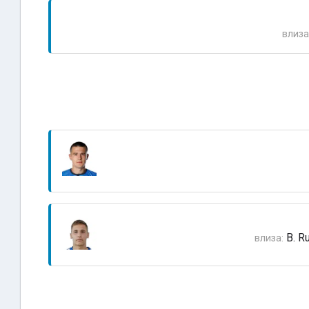
влиза
B. R
влиза: