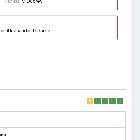
v
V. Dobrev
излиза:
Aleksandar Todorov
за:
Р
П
П
П
П
фия