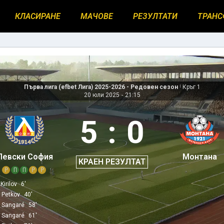
КЛАСИРАНЕ
МАЧОВЕ
РЕЗУЛТАТИ
ТРАНС
Първа лига (efbet Лига) 2025-2026 - Редовен сезон
|
Кръг 1
20 юли 2025
-
21:15
5
:
0
Левски София
Монтана
КРАЕН РЕЗУЛТАТ
Р
П
П
Р
Р
 Kirilov
6'
 Petkov
40'
 Sangaré
58'
 Sangaré
61'