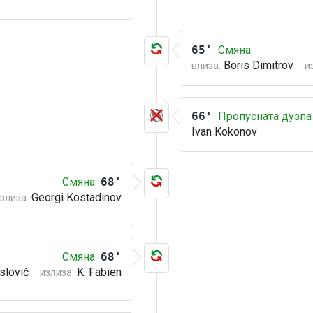
65'
Смяна
Boris Dimitrov
влиза:
и
66'
Пропусната дузпа
Ivan Kokonov
Смяна
68'
Georgi Kostadinov
злиза:
Смяна
68'
slovič
K. Fabien
излиза: