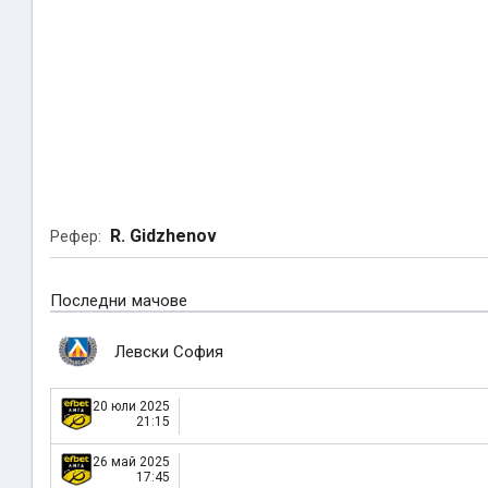
R. Gidzhenov
Рефер:
Последни мачове
Левски София
20 юли 2025
21:15
26 май 2025
17:45