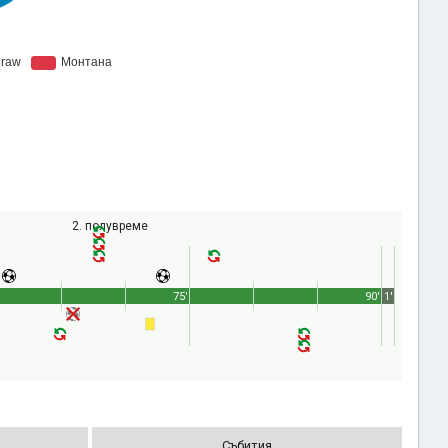
2. полувреме
75'
90'
1'
Събития