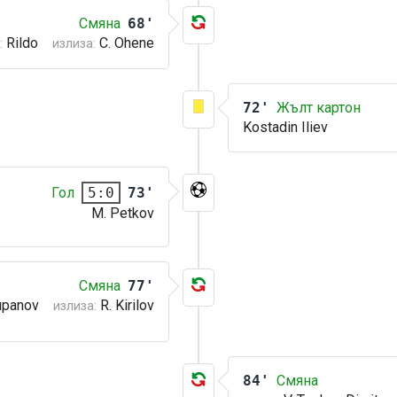
Смяна
68'
Rildo
C. Ohene
:
излиза:
72'
Жълт картон
Kostadin Iliev
Гол
73'
5:0
M. Petkov
Смяна
77'
upanov
R. Kirilov
излиза:
84'
Смяна