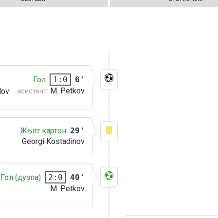
Гол
6'
1:0
M. Petkov
ilov
асистент:
Жълт картон
29'
Georgi Kostadinov
Гол (дузпа)
40'
2:0
M. Petkov