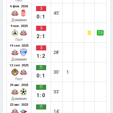
Гост
6 фев. 2026
З
45`
0:1
Домакин
9 ное. 2025
З
7.5
2:1
Гост
19 сеп. 2025
З
28`
1:2
Домакин
12 сеп. 2025
П
30`
1
0:1
Гост
29 авг. 2025
П
33`
1:0
Домакин
23 авг. 2025
П
14`