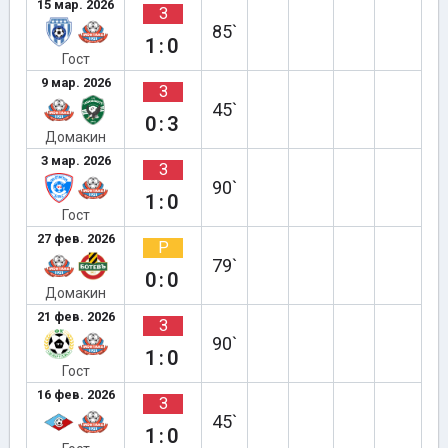
15 мар. 2026
З
85`
1:0
Гост
9 мар. 2026
З
45`
0:3
Домакин
3 мар. 2026
З
90`
1:0
Гост
27 фев. 2026
Р
79`
0:0
Домакин
21 фев. 2026
З
90`
1:0
Гост
16 фев. 2026
З
45`
1:0