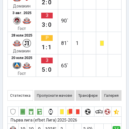
2:0
Домакин
3 авг. 2025
З
90`
3:0
Гост
28 юли 2025
Р
81`
1
1:1
Домакин
20 юли 2025
З
65`
5:0
Гост
Статистика
Пропуснати мачове
Трансфери
Галерия
Първа лига (efbet Лига) 2025-2026