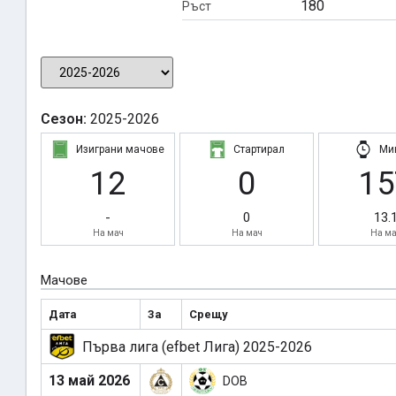
180
Ръст
Сезон:
2025-2026
Изиграни мачове
Стартирал
Ми
12
0
15
-
0
13.
На мач
На мач
На ма
Мачове
Дата
За
Срещу
Първа лига (efbet Лига) 2025-2026
13 май 2026
DOB