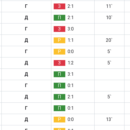
Г
З
2:1
11`
Д
П
2:1
10`
Г
З
3:0
Д
Р
1:1
20`
Г
Р
0:0
5`
Д
З
1:2
5`
Д
П
3:1
Г
П
0:1
Д
П
2:1
5`
Г
П
0:1
Д
Р
0:0
13`