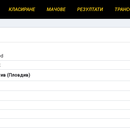
КЛАСИРАНЕ
МАЧОВЕ
РЕЗУЛТАТИ
ТРАНС
ed
к
ив (Пловдив)