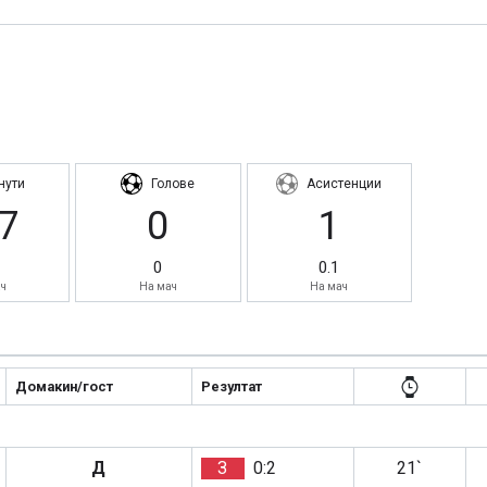
нути
Голове
Асистенции
7
0
1
1
0
0.1
ч
На мач
На мач
Домакин/гост
Резултат
Д
З
0:2
21`