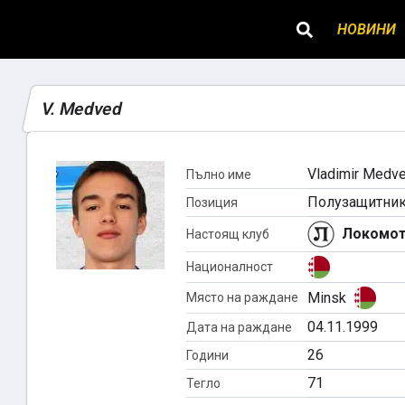
НОВИНИ
V. Medved
Vladimir Medv
Пълно име
Полузащитни
Позиция
Локомот
Настоящ клуб
Националност
Minsk
Място на раждане
04.11.1999
Дата на раждане
26
Години
71
Тегло