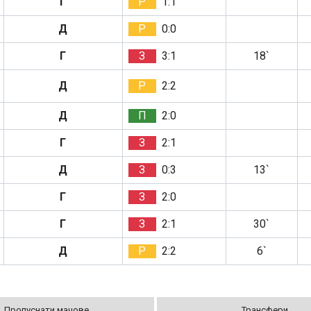
Г
Р
1:1
Д
Р
0:0
Г
З
3:1
18`
Д
Р
2:2
Д
П
2:0
Г
З
2:1
Д
З
0:3
13`
Г
З
2:0
Г
З
2:1
30`
Д
Р
2:2
6`
Пропуснати мачове
Трансфери