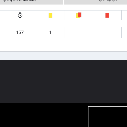
157′
1