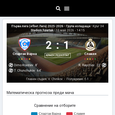
Първа лига (efbet Лига) 2025-2026 - Група изпадащи
|
Кръг 34
Stadion Spartak
|
10 май 2026
-
14:15
2
:
1
Спартак Варна
Славия
КРАЕН РЕЗУЛТАТ
Dimo Krastev
8'
R. Raychev
22'
T. Chunchukov
64'
Главен съдия: V. Chinkov
Полувреме: 1-1
|
Математическа прогноза преди мача
Сравнение на отборите