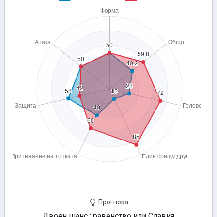
Прогноза
Двоен шанс : равенство или Славия