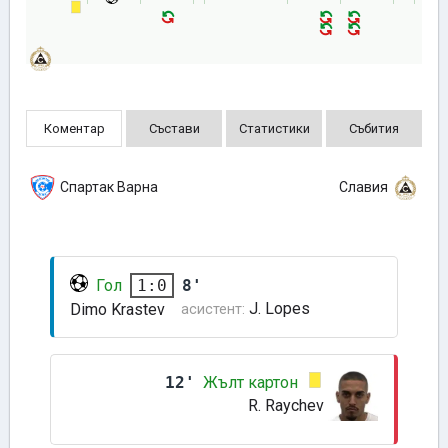
Коментар
Състави
Статистики
Събития
Спартак Варна
Славия
Гол
8'
1:0
J. Lopes
Dimo Krastev
асистент:
12'
Жълт картон
R. Raychev