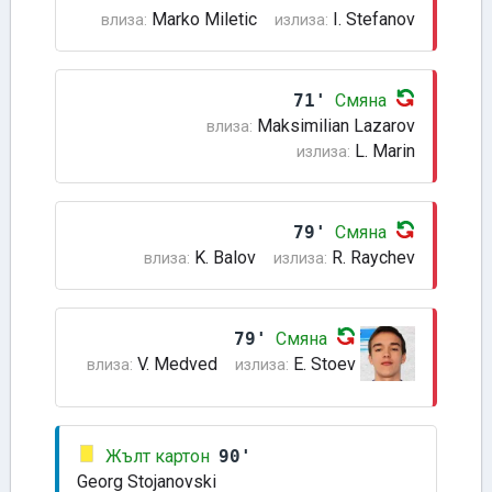
Marko Miletic
I. Stefanov
влиза:
излиза:
71'
Смяна
Maksimilian Lazarov
влиза:
L. Marin
излиза:
79'
Смяна
K. Balov
R. Raychev
влиза:
излиза:
79'
Смяна
V. Medved
E. Stoev
влиза:
излиза:
Жълт картон
90'
Georg Stojanovski