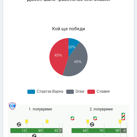
Кой ще победи
1. полувреме
2. полувреме
15'
30'
45'
3'
60'
75'
90'
6'