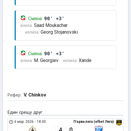
Смяна
90' +3'
Saad Moukachar
влиза:
Georg Stojanovski
излиза:
Смяна
90' +3'
M. Georgiev
Xande
влиза:
излиза:
V. Chinkov
Рефер:
Един срещу друг
6 мар. 2026
-
18:00
Първа лига (efbet Лига)
4
0