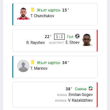
Жълт картон
15'
T. Chunchukov
22'
Гол
1:1
E. Stoev
R. Raychev
асистент:
Жълт картон
34'
T. Marinov
38'
Смяна
Emilian Gogev
влиза:
V. Kazaldzhiev
излиза: