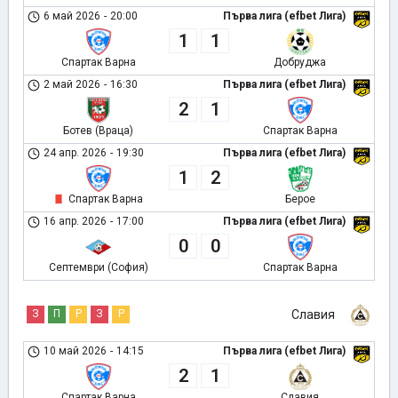
6 май 2026
-
20:00
Първа лига (efbet Лига)
1
1
Спартак Варна
Добруджа
2 май 2026
-
16:30
Първа лига (efbet Лига)
2
1
Ботев (Враца)
Спартак Варна
24 апр. 2026
-
19:30
Първа лига (efbet Лига)
1
2
Спартак Варна
Берое
16 апр. 2026
-
17:00
Първа лига (efbet Лига)
0
0
Септември (София)
Спартак Варна
З
П
Р
З
Р
Славия
10 май 2026
-
14:15
Първа лига (efbet Лига)
2
1
Спартак Варна
Славия