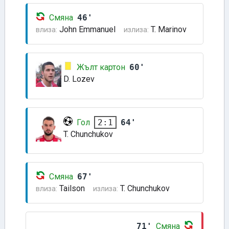
Смяна
46'
John Emmanuel
T. Marinov
влиза:
излиза:
Жълт картон
60'
D. Lozev
Гол
64'
2:1
T. Chunchukov
Смяна
67'
Tailson
T. Chunchukov
влиза:
излиза:
71'
Смяна