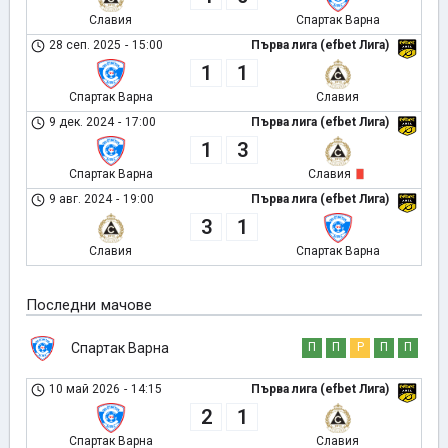
Славия
Спартак Варна
28 сеп. 2025
-
15:00
Първа лига (efbet Лига)
1
1
Спартак Варна
Славия
9 дек. 2024
-
17:00
Първа лига (efbet Лига)
1
3
Спартак Варна
Славия
9 авг. 2024
-
19:00
Първа лига (efbet Лига)
3
1
Славия
Спартак Варна
Последни мачове
Спартак Варна
П
П
Р
П
П
10 май 2026
-
14:15
Първа лига (efbet Лига)
2
1
Спартак Варна
Славия