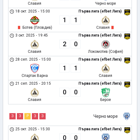
Славия
Черно море
18 окт. 2025
-
15:00
Първа лига (efbet Лига)
1
1
Ботев (Пловдив)
Славия
3 окт. 2025
-
19:45
Първа лига (efbet Лига)
2
0
Славия
Локомотив (София)
28 сеп. 2025
-
15:00
Първа лига (efbet Лига)
1
1
Спартак Варна
Славия
21 сеп. 2025
-
20:15
Първа лига (efbet Лига)
0
0
Славия
Берое
З
З
Р
З
З
Черно море
25 окт. 2025
-
15:30
Първа лига (efbet Лига)
0
0