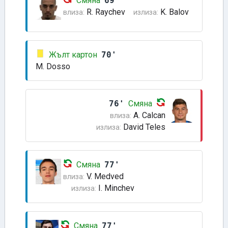
Смяна
69'
R. Raychev
K. Balov
влиза:
излиза:
Жълт картон
70'
M. Dosso
76'
Смяна
A. Calcan
влиза:
David Teles
излиза:
Смяна
77'
V. Medved
влиза:
I. Minchev
излиза:
Смяна
77'