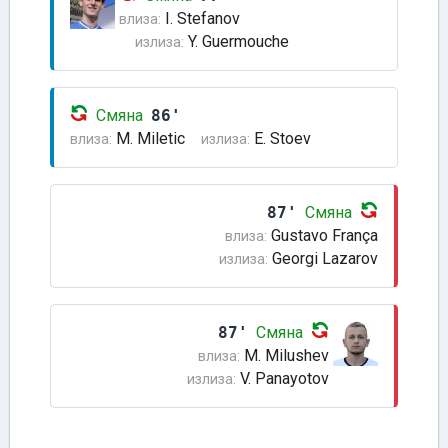
I. Stefanov
влиза:
Y. Guermouche
излиза:
Смяна
86'
M. Miletic
E. Stoev
влиза:
излиза:
87'
Смяна
Gustavo França
влиза:
Georgi Lazarov
излиза:
87'
Смяна
M. Milushev
влиза:
V. Panayotov
излиза: