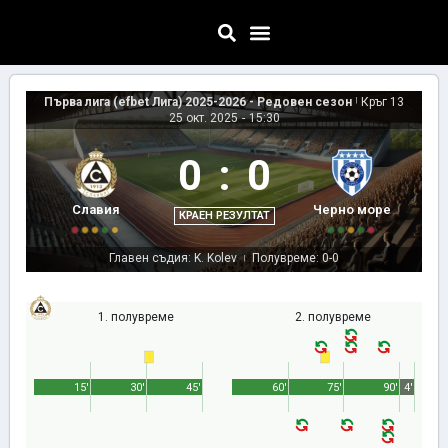
Първа лига (efbet Лига) 2025-2026 - Редовен сезон
|
Кръг 13
25 окт. 2025
-
15:30
0
:
0
Славия
Черно море
КРАЕН РЕЗУЛТАТ
Главен съдия: K. Kolev
Полувреме: 0-0
|
1. полувреме
2. полувреме
15'
30'
45'
60'
75'
90'
4'