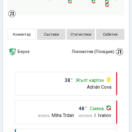
Коментар
Състави
Статистики
Събития
Берое
Локомотив (Пловдив)
38'
Жълт картон
Adrián Cova
46'
Смяна
Miha Trdan
I. Ivanov
влиза:
излиза: