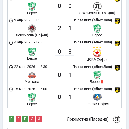
0
0
Берое
Локомотив (Пловдив)
9 апр. 2026
-
15:30
Първа лига (efbet Лига)
2
1
Локомотив (София)
Берое
4 апр. 2026
-
19:30
Първа лига (efbet Лига)
0
3
Берое
ЦСКА София
22 мар. 2026
-
12:30
Първа лига (efbet Лига)
0
1
Монтана
Берое
15 мар. 2026
-
17:00
Първа лига (efbet Лига)
0
1
Берое
Левски София
П
З
П
З
З
Локомотив (Пловдив)