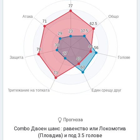
Прогноза
Combo Двоен шанс : равенство или Локомотив
(Пловдив) и под 3.5 голове