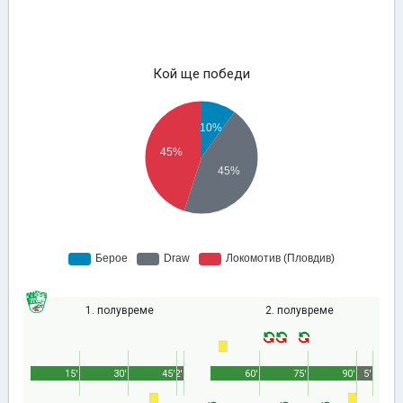
Кой ще победи
1. полувреме
2. полувреме
15'
30'
45'
2'
60'
75'
90'
5'