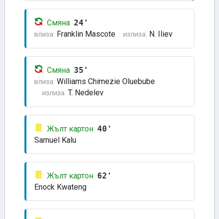
Смяна
24'
Franklin Mascote
N. Iliev
влиза:
излиза:
Смяна
35'
Williams Chimezie Oluebube
влиза:
T. Nedelev
излиза:
Жълт картон
40'
Samuel Kalu
Жълт картон
62'
Enock Kwateng