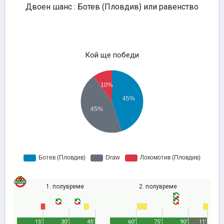
Двоен шанс : Ботев (Пловдив) или равенство
Кой ще победи
1. полувреме
2. полувреме
15'
30'
45'
60'
75'
90'
11'