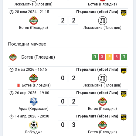
Локомотив (Пловдив)
Ботев (Пловдив)
28 юли 2024
-
21:15
Първа лига (efbet Лига)
2
2
Ботев (Пловдив)
Локомотив (Пловдив)
Последни мачове
Ботев (Пловдив)
П
З
Р
З
П
3 май 2026
-
16:15
Първа лига (efbet Лига)
0
2
Ботев (Пловдив)
Локомотив (Пловдив)
26 апр. 2026
-
19:00
Първа лига (efbet Лига)
0
2
Арда (Кърджали)
Ботев (Пловдив)
14 апр. 2026
-
20:30
Първа лига (efbet Лига)
0
3
Добруджа
Ботев (Пловдив)