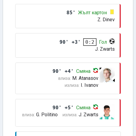
85'
Жълт картон
Z. Dinev
90' +3'
Гол
0:2
J. Zwarts
90' +4'
Смяна
M. Atanasov
влиза:
I. Ivanov
излиза:
90' +5'
Смяна
G. Politino
J. Zwarts
влиза:
излиза: