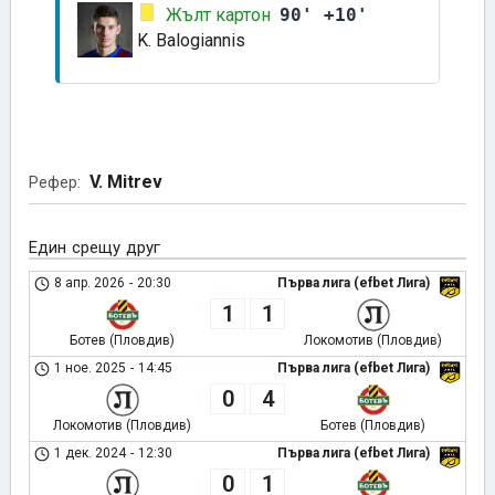
Жълт картон
90' +10'
K. Balogiannis
V. Mitrev
Рефер:
Един срещу друг
8 апр. 2026
-
20:30
Първа лига (efbet Лига)
1
1
Ботев (Пловдив)
Локомотив (Пловдив)
1 ное. 2025
-
14:45
Първа лига (efbet Лига)
0
4
Локомотив (Пловдив)
Ботев (Пловдив)
1 дек. 2024
-
12:30
Първа лига (efbet Лига)
0
1