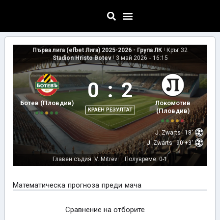
Първа лига (efbet Лига) 2025-2026 - Група ЛК
|
Кръг 32
Stadion Hristo Botev
|
3 май 2026
-
16:15
0
:
2
Ботев (Пловдив)
Локомотив
КРАЕН РЕЗУЛТАТ
(Пловдив)
J. Zwarts
18'
J. Zwarts
90'+3'
Главен съдия: V. Mitrev
Полувреме: 0-1
|
Математическа прогноза преди мача
Сравнение на отборите