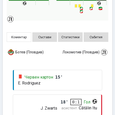
Коментар
Състави
Статистики
Събития
Ботев (Пловдив)
Локомотив (Пловдив)
Червен картон
15'
E. Rodriguez
18'
Гол
0:1
Cătălin Itu
J. Zwarts
асистент: