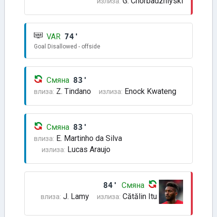
G. Chorbadzhiyski
излиза:
VAR
74'
Goal Disallowed - offside
Смяна
83'
Z. Tindano
Enock Kwateng
влиза:
излиза:
Смяна
83'
E. Martinho da Silva
влиза:
Lucas Araujo
излиза:
84'
Смяна
J. Lamy
Cătălin Itu
влиза:
излиза: