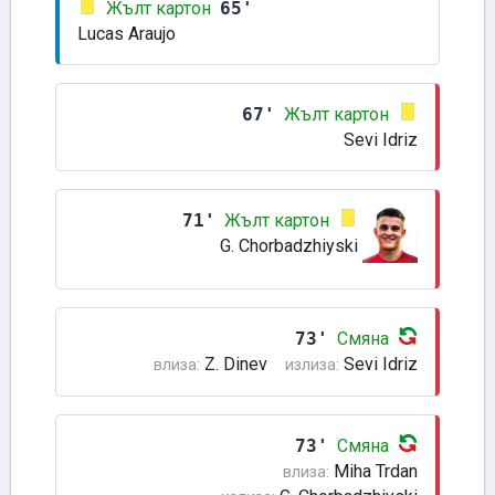
Жълт картон
65'
Lucas Araujo
67'
Жълт картон
Sevi Idriz
71'
Жълт картон
G. Chorbadzhiyski
73'
Смяна
Z. Dinev
Sevi Idriz
влиза:
излиза:
73'
Смяна
Miha Trdan
влиза: