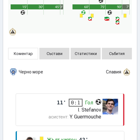
15'
30'
45'
3'
60'
75'
90'
7'
Коментар
Състави
Статистики
Събития
Черно море
Славия
11'
Гол
0:1
I. Stefanov
Y. Guermouche
асистент:
Жълт картон
42'