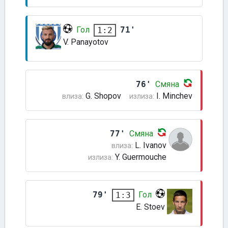
Гол
71'
1:2
V. Panayotov
76'
Смяна
G. Shopov
I. Minchev
влиза:
излиза:
77'
Смяна
L. Ivanov
влиза:
Y. Guermouche
излиза:
79'
Гол
1:3
E. Stoev