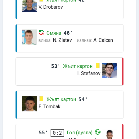
V. Drobarov
Смяна
46'
N. Zlatev
A. Calcan
влиза:
излиза:
53'
Жълт картон
I. Stefanov
Жълт картон
54'
E. Tombak
55'
Гол (дузпа)
0:2