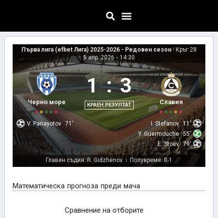
Първа лига (efbet Лига) 2025-2026 - Редовен сезон
|
Кръг 28
5 апр. 2026
-
14:30
1
:
3
Черно море
Славия
КРАЕН РЕЗУЛТАТ
V. Panayotov
71'
I. Stefanov
11'
Y. Guermouche
55'
E. Stoev
79'
Главен съдия: R. Gidzhenov
Полувреме: 0-1
|
Математическа прогноза преди мача
Сравнение на отборите