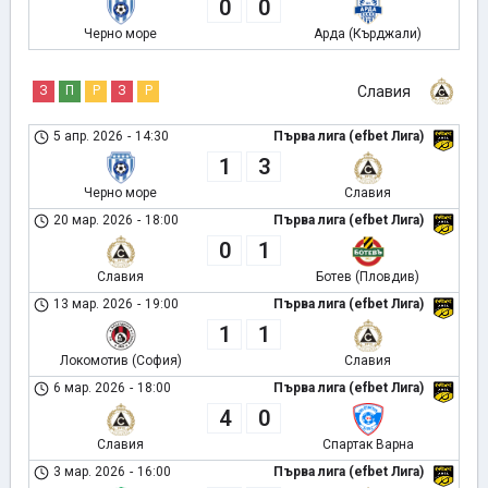
0
0
Черно море
Арда (Кърджали)
З
П
Р
З
Р
Славия
5 апр. 2026
-
14:30
Първа лига (efbet Лига)
1
3
Черно море
Славия
20 мар. 2026
-
18:00
Първа лига (efbet Лига)
0
1
Славия
Ботев (Пловдив)
13 мар. 2026
-
19:00
Първа лига (efbet Лига)
1
1
Локомотив (София)
Славия
6 мар. 2026
-
18:00
Първа лига (efbet Лига)
4
0
Славия
Спартак Варна
3 мар. 2026
-
16:00
Първа лига (efbet Лига)