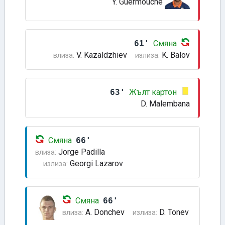
Y. Guermouche
61'
Смяна
V. Kazaldzhiev
K. Balov
влиза:
излиза:
63'
Жълт картон
D. Malembana
Смяна
66'
Jorge Padilla
влиза:
Georgi Lazarov
излиза:
Смяна
66'
A. Donchev
D. Tonev
влиза:
излиза: