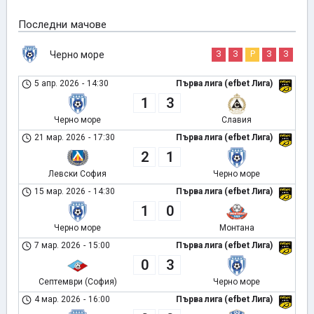
Последни мачове
Черно море
З
З
Р
З
З
5 апр. 2026
-
14:30
Първа лига (efbet Лига)
1
3
Черно море
Славия
21 мар. 2026
-
17:30
Първа лига (efbet Лига)
2
1
Левски София
Черно море
15 мар. 2026
-
14:30
Първа лига (efbet Лига)
1
0
Черно море
Монтана
7 мар. 2026
-
15:00
Първа лига (efbet Лига)
0
3
Септември (София)
Черно море
4 мар. 2026
-
16:00
Първа лига (efbet Лига)