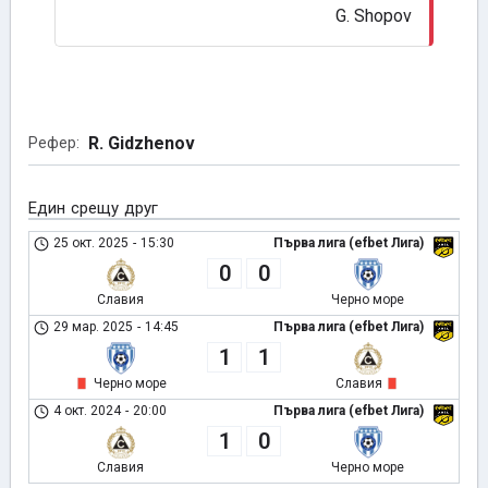
G. Shopov
R. Gidzhenov
Рефер:
Един срещу друг
25 окт. 2025
-
15:30
Първа лига (efbet Лига)
0
0
Славия
Черно море
29 мар. 2025
-
14:45
Първа лига (efbet Лига)
1
1
Черно море
Славия
4 окт. 2024
-
20:00
Първа лига (efbet Лига)
1
0
Славия
Черно море