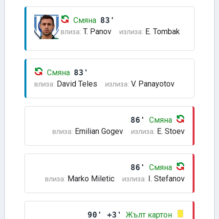
Смяна
83'
T. Panov
E. Tombak
влиза:
излиза:
Смяна
83'
David Teles
V. Panayotov
влиза:
излиза:
86'
Смяна
Emilian Gogev
E. Stoev
влиза:
излиза:
86'
Смяна
Marko Miletic
I. Stefanov
влиза:
излиза:
90' +3'
Жълт картон