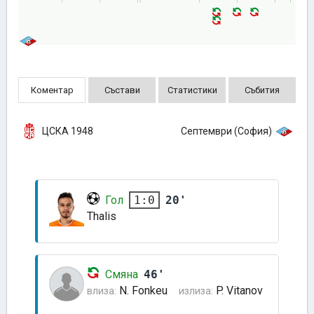
Коментар
Състави
Статистики
Събития
ЦСКА 1948
Септември (София)
Гол
20'
1:0
Thalis
Смяна
46'
N. Fonkeu
P. Vitanov
влиза:
излиза: