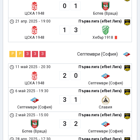
0
1
ЦСКА 1948
Ботев (Враца)
21 апр. 2025
-
19:00
Първа лига (efbet Лига)
1
3
ЦСКА 1948
Хебър 1918
Р
Р
З
З
З
Септември (София)
11 май 2025
-
20:30
Първа лига (efbet Лига)
2
0
ЦСКА 1948
Септември (София)
6 май 2025
-
19:30
Първа лига (efbet Лига)
3
1
Септември (София)
Славия
2 май 2025
-
15:00
Първа лига (efbet Лига)
3
2
Ботев (Враца)
Септември (София)
28 апр. 2025
-
17:30
Първа лига (efbet Лига)