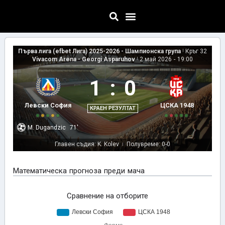
Първа лига (efbet Лига) 2025-2026 - Шампионска група
|
Кръг 32
Vivacom Arena - Georgi Asparuhov
|
2 май 2026
-
19:00
1
:
0
Левски София
ЦСКА 1948
КРАЕН РЕЗУЛТАТ
M. Dugandzic
71'
Главен съдия: K. Kolev
Полувреме: 0-0
|
Математическа прогноза преди мача
Сравнение на отборите