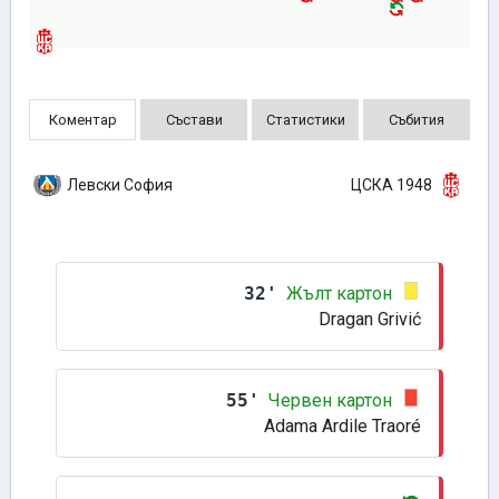
Коментар
Състави
Статистики
Събития
Левски София
ЦСКА 1948
32'
Жълт картон
Dragan Grivić
55'
Червен картон
Adama Ardile Traoré