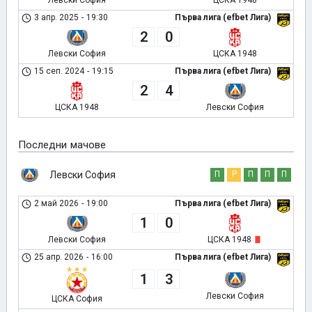
Левски София
ЦСКА 1948
3 апр. 2025
-
19:30
Първа лига (efbet Лига)
2
0
Левски София
ЦСКА 1948
15 сеп. 2024
-
19:15
Първа лига (efbet Лига)
2
4
ЦСКА 1948
Левски София
Последни мачове
Левски София
П
Р
П
П
П
2 май 2026
-
19:00
Първа лига (efbet Лига)
1
0
Левски София
ЦСКА 1948
25 апр. 2026
-
16:00
Първа лига (efbet Лига)
1
3
Левски София
ЦСКА София