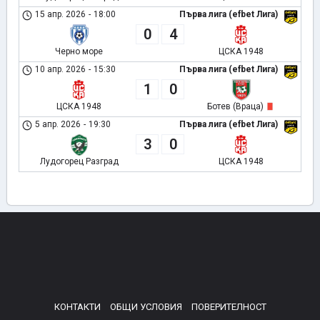
15 апр. 2026
-
18:00
Първа лига (efbet Лига)
0
4
Черно море
ЦСКА 1948
10 апр. 2026
-
15:30
Първа лига (efbet Лига)
1
0
ЦСКА 1948
Ботев (Враца)
5 апр. 2026
-
19:30
Първа лига (efbet Лига)
3
0
Лудогорец Разград
ЦСКА 1948
КОНТАКТИ
ОБЩИ УСЛОВИЯ
ПОВЕРИТЕЛНОСТ