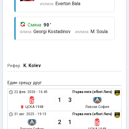
Everton Bala
излиза:
Смяна
90'
Georgi Kostadinov
M. Soula
влиза:
излиза:
K. Kolev
Рефер:
Един срещу друг
22 фев. 2026
-
16:45
Първа лига (efbet Лига)
1
3
ЦСКА 1948
Левски София
31 авг. 2025
-
19:15
Първа лига (efbet Лига)
2
1