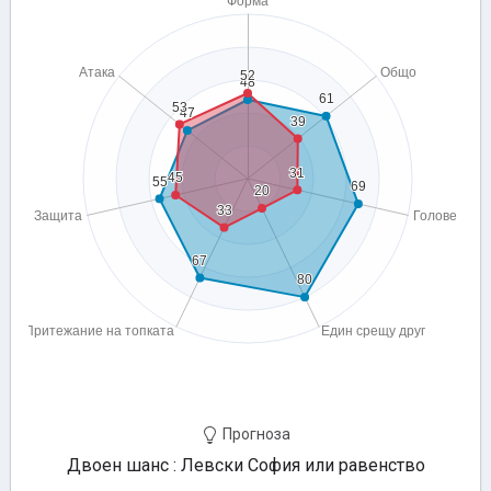
Прогноза
Двоен шанс : Левски София или равенство