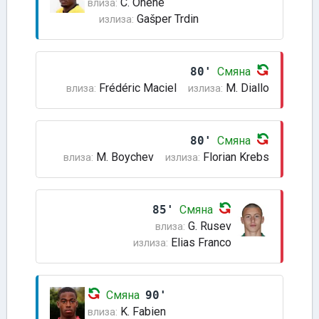
C. Ohene
влиза:
Gašper Trdin
излиза:
80'
Смяна
Frédéric Maciel
M. Diallo
влиза:
излиза:
80'
Смяна
M. Boychev
Florian Krebs
влиза:
излиза:
85'
Смяна
G. Rusev
влиза:
Elias Franco
излиза:
Смяна
90'
K. Fabien
влиза: