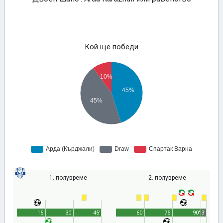
Кой ще победи
1. полувреме
2. полувреме
15'
30'
45'
60'
75'
90'
3'