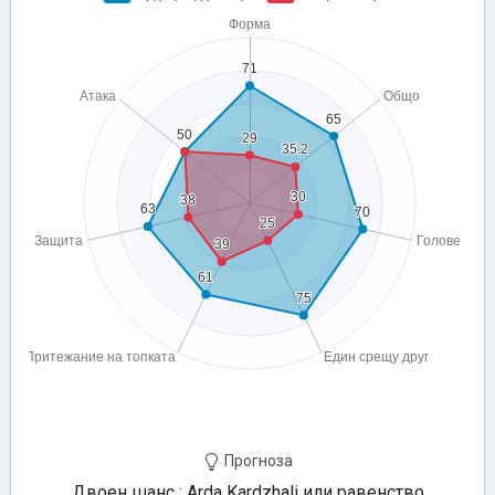
Прогноза
Двоен шанс : Arda Kardzhali или равенство