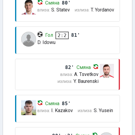
Смяна
80'
S. Statev
T. Yordanov
влиза:
излиза:
Гол
81'
2:2
D. Idowu
82'
Смяна
A. Tsvetkov
влиза:
Y. Baurenski
излиза:
Смяна
85'
I. Kazakov
S. Yusein
влиза:
излиза: