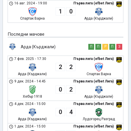
16 авг. 2024
-
19:00
Първа лига (efbet Лига)
1
0
Спартак Варна
Арда (Кърджали)
Последни мачове
Арда (Кърджали)
П
П
Р
П
З
7 фев. 2025
-
17:30
Първа лига (efbet Лига)
2
2
Арда (Кърджали)
Спартак Варна
9 дек. 2024
-
14:45
Първа лига (efbet Лига)
0
2
Хебър 1918
Арда (Кърджали)
4 дек. 2024
-
15:00
Първа лига (efbet Лига)
0
4
Арда (Кърджали)
Лудогорец Разград
1 дек. 2024
-
15:00
Първа лига (efbet Лига)