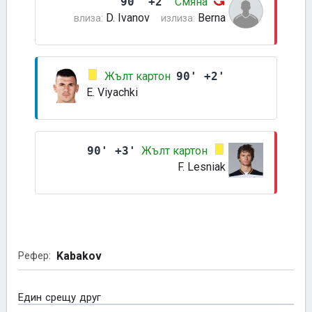
90' +2'
Смяна
D. Ivanov
Berna
влиза:
излиза:
Жълт картон
90' +2'
E. Viyachki
90' +3'
Жълт картон
F. Lesniak
Kabakov
Рефер:
Един срещу друг