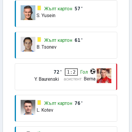
Жълт картон
57'
S. Yusein
Жълт картон
61'
B. Tsonev
72'
Гол
1:2
Berna
Y. Baurenski
асистент:
Жълт картон
76'
L. Kotev