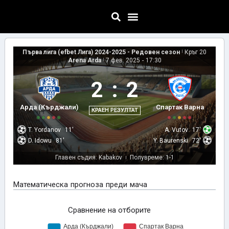
Първа лига (efbet Лига) 2024-2025 - Редовен сезон
|
Кръг 20
Arena Arda
|
7 фев. 2025
-
17:30
2
:
2
Арда (Кърджали)
Спартак Варна
КРАЕН РЕЗУЛТАТ
T. Yordanov
11'
A. Vutov
17'
D. Idowu
81'
Y. Baurenski
72'
Главен съдия: Kabakov
Полувреме: 1-1
|
Математическа прогноза преди мача
Сравнение на отборите