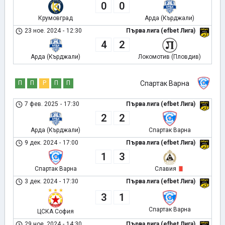
0
0
Крумовград
Арда (Кърджали)
23 ное. 2024
-
12:30
Първа лига (efbet Лига)
4
2
Арда (Кърджали)
Локомотив (Пловдив)
П
П
Р
П
П
Спартак Варна
7 фев. 2025
-
17:30
Първа лига (efbet Лига)
2
2
Арда (Кърджали)
Спартак Варна
9 дек. 2024
-
17:00
Първа лига (efbet Лига)
1
3
Спартак Варна
Славия
3 дек. 2024
-
17:30
Първа лига (efbet Лига)
3
1
Спартак Варна
ЦСКА София
29 ное. 2024
-
14:30
Първа лига (efbet Лига)