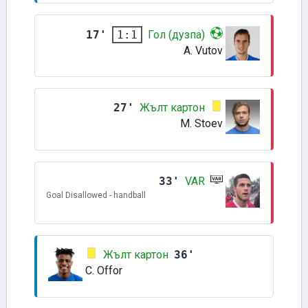
17'
Гол (дузпа)
1:1
A. Vutov
27'
Жълт картон
M. Stoev
33'
VAR
Goal Disallowed - handball
Жълт картон
36'
C. Offor