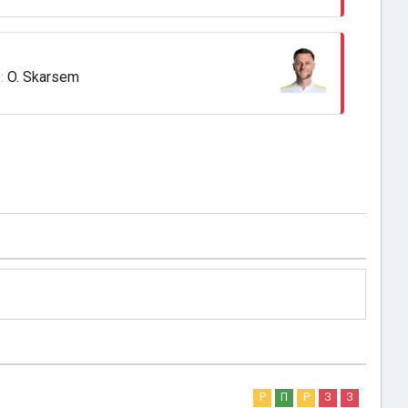
O. Skarsem
:
Р
П
Р
З
З