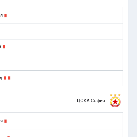
ия
8
ад
ЦСКА София
ия