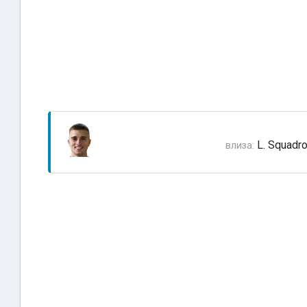
L. Squadr
влиза: