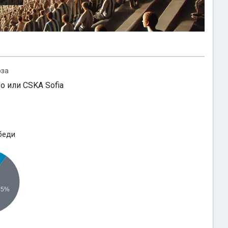
оза
о или CSKA Sofia
беди