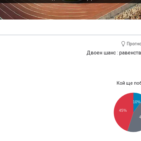
Прогн
Двоен шанс : равенств
Кой ще по