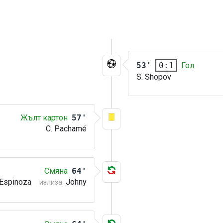
53'
Гол
0:1
S. Shopov
Жълт картон
57'
C. Pachamé
Смяна
64'
 Espinoza
Johny
излиза: