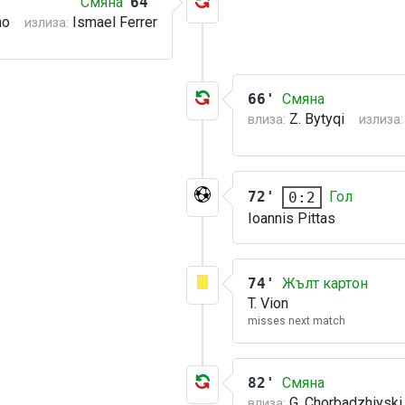
Смяна
64'
no
Ismael Ferrer
излиза:
66'
Смяна
Z. Bytyqi
влиза:
излиза:
72'
Гол
0:2
Ioannis Pittas
74'
Жълт картон
T. Vion
misses next match
82'
Смяна
G. Chorbadzhiyski
влиза: