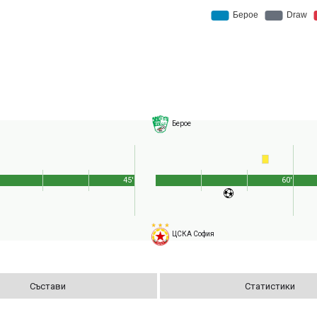
Берое
45'
60'
ЦСКА София
Състави
Статистики