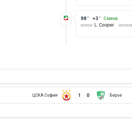
90' +3'
Смяна
L. Cooper
влиза:
излиза
1
0
ЦСКА София
Берое