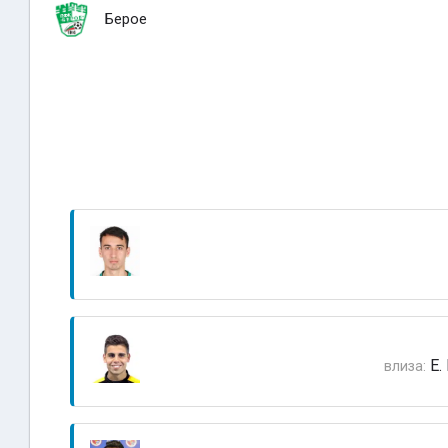
Берое
E.
влиза: