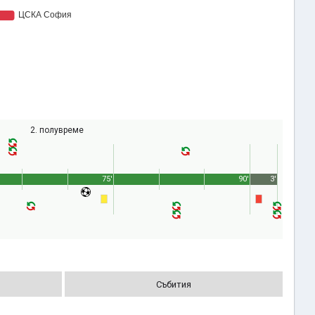
2. полувреме
75'
90'
3'
Събития