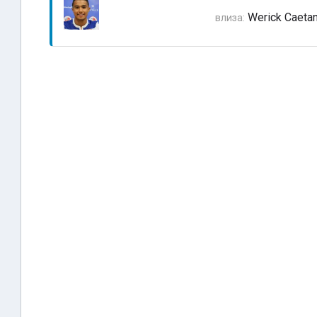
Werick Caeta
влиза: