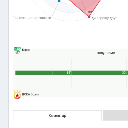
Берое
1. полувреме
15'
30'
ЦСКА София
Коментар