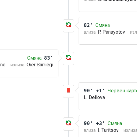
82'
Смяна
P. Panayotov
влиза:
изл
Смяна
83'
one
Oier Sarriegi
излиза:
90' +1'
Червен карт
L. Dellova
90' +3'
Смяна
I. Turitsov
влиза:
излиза