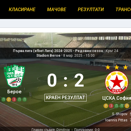
КЛАСИРАНЕ
МАЧОВЕ
РЕЗУЛТАТИ
ТРАНС
Първа лига (efbet Лига) 2024-2025 - Редовен сезон
|
Кръг 24
Stadion Beroe
|
8 мар. 2025
-
15:00
0
:
2
Берое
КРАЕН РЕЗУЛТАТ
ЦСКА Софи
П
Р
З
П
П
Р
З
П
П
Р
S. Shopov
Ioannis Pittas
Главен съдия: Dimitrov
Полувреме: 0-0
|