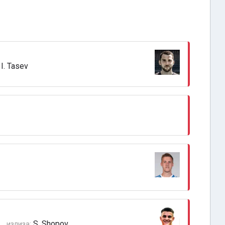
I. Tasev
S. Shopov
излиза: