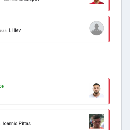
I. Iliev
иза:
он
Ioannis Pittas
: