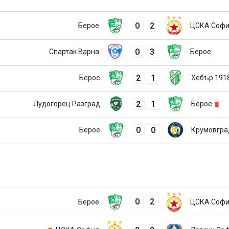
0
2
Берое
ЦСКА Соф
0
3
Спартак Варна
Берое
2
1
Берое
Хебър 191
2
1
Лудогорец Разград
Берое
0
0
Берое
Крумовгр
0
2
Берое
ЦСКА Соф