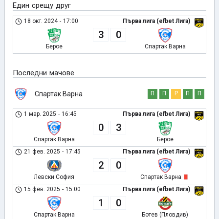
Един срещу друг
18 окт. 2024
-
17:00
Първа лига (efbet Лига)
3
0
Берое
Спартак Варна
Последни мачове
Спартак Варна
П
П
Р
П
П
1 мар. 2025
-
16:45
Първа лига (efbet Лига)
0
3
Спартак Варна
Берое
21 фев. 2025
-
17:45
Първа лига (efbet Лига)
2
0
Левски София
Спартак Варна
15 фев. 2025
-
15:00
Първа лига (efbet Лига)
1
0
Спартак Варна
Ботев (Пловдив)