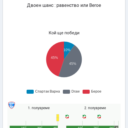
Двоен шанс : равенство или Beroe
Кой ще победи
1. полувреме
2. полувреме