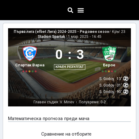
Първа лига (efbet Лига) 2024-2025 - Редовен сезон
|
Кръг 23
Stadion Spartak
|
1 мар. 2025
-
16:45
0
:
3
Спартак Варна
Берое
КРАЕН РЕЗУЛТАТ
S. Godoy
13'
S. Godoy
31'
S. Godoy
90'
Главен съдия: V. Minev
Полувреме: 0-2
|
Математическа прогноза преди мача
Сравнение на отборите