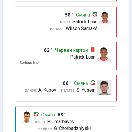
58'
Смяна
Patrick Luan
влиза:
Wilson Samaké
излиза:
62'
Червен картон
Patrick Luan
Serious foul
66'
Смяна
A. Kabov
S. Yusein
влиза:
излиза:
Смяна
68'
P. Umarbayev
влиза:
G. Chorbadzhiyski
излиза: