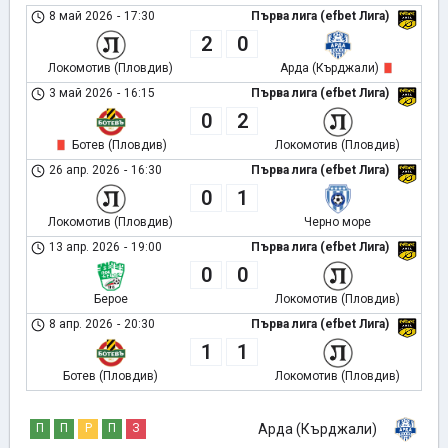
8 май 2026
-
17:30
Първа лига (efbet Лига)
2
0
Локомотив (Пловдив)
Арда (Кърджали)
3 май 2026
-
16:15
Първа лига (efbet Лига)
0
2
Ботев (Пловдив)
Локомотив (Пловдив)
26 апр. 2026
-
16:30
Първа лига (efbet Лига)
0
1
Локомотив (Пловдив)
Черно море
13 апр. 2026
-
19:00
Първа лига (efbet Лига)
0
0
Берое
Локомотив (Пловдив)
8 апр. 2026
-
20:30
Първа лига (efbet Лига)
1
1
Ботев (Пловдив)
Локомотив (Пловдив)
П
П
Р
П
З
Арда (Кърджали)