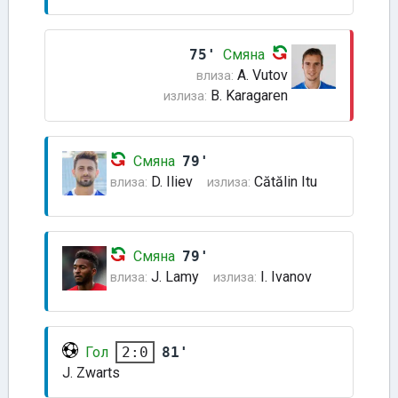
75'
Смяна
A. Vutov
влиза:
B. Karagaren
излиза:
Смяна
79'
D. Iliev
Cătălin Itu
влиза:
излиза:
Смяна
79'
J. Lamy
I. Ivanov
влиза:
излиза:
Гол
81'
2:0
J. Zwarts