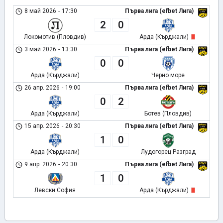
8 май 2026
-
17:30
Първа лига (efbet Лига)
2
0
Локомотив (Пловдив)
Арда (Кърджали)
3 май 2026
-
13:30
Първа лига (efbet Лига)
0
0
Арда (Кърджали)
Черно море
26 апр. 2026
-
19:00
Първа лига (efbet Лига)
0
2
Арда (Кърджали)
Ботев (Пловдив)
15 апр. 2026
-
20:30
Първа лига (efbet Лига)
1
0
Арда (Кърджали)
Лудогорец Разград
9 апр. 2026
-
20:30
Първа лига (efbet Лига)
1
0
Левски София
Арда (Кърджали)