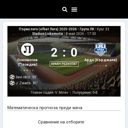
Първа лига (efbet Лига) 2025-2026 - Група ЛК
|
Кръг 33
Stadion Lokomotiv
|
8 май 2026
-
17:30
2
:
0
Локомотив
Арда (Кърджали)
КРАЕН РЕЗУЛТАТ
(Пловдив)
Sevi Idriz
55'
J. Zwarts
81'
Главен съдия: V. Minev
Полувреме: 0-0
|
Математическа прогноза преди мача
Сравнение на отборите