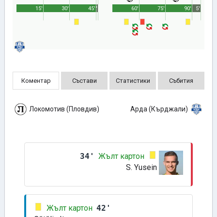
15'
30'
45'
1'
60'
75'
90'
5'
Коментар
Състави
Статистики
Събития
Локомотив (Пловдив)
Арда (Кърджали)
34'
Жълт картон
S. Yusein
Жълт картон
42'