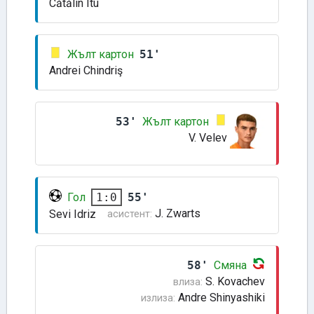
Cătălin Itu
Жълт картон
51'
Andrei Chindriş
53'
Жълт картон
V. Velev
Гол
55'
1:0
J. Zwarts
Sevi Idriz
асистент:
58'
Смяна
S. Kovachev
влиза:
Andre Shinyashiki
излиза: