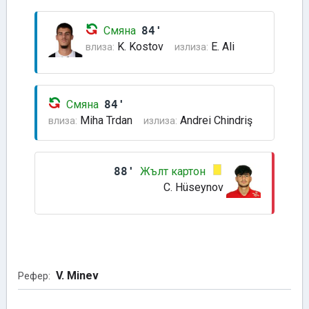
Смяна
84'
K. Kostov
E. Ali
влиза:
излиза:
Смяна
84'
Miha Trdan
Andrei Chindriş
влиза:
излиза:
88'
Жълт картон
C. Hüseynov
V. Minev
Рефер: