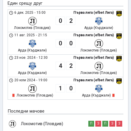
Един срещу друг
6 дек. 2025
-
15:00
Първа лига (efbet Лига)
0
2
Локомотив (Пловдив)
Арда (Кърджали)
11 авг. 2025
-
21:15
Първа лига (efbet Лига)
0
0
Арда (Кърджали)
Локомотив (Пловдив)
23 ное. 2024
-
12:30
Първа лига (efbet Лига)
4
2
Арда (Кърджали)
Локомотив (Пловдив)
20 юли 2024
-
19:00
Първа лига (efbet Лига)
1
0
Локомотив (Пловдив)
Арда (Кърджали)
Последни мачове
Локомотив (Пловдив)
П
З
П
З
З