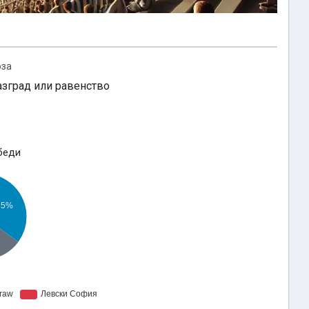
оза
азград или равенство
беди