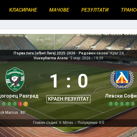
КЛАСИРАНЕ
МАЧОВЕ
РЕЗУЛТАТИ
ТРАНС
Първа лига (efbet Лига) 2025-2026 - Редовен сезон
|
Кръг 24
Huvepharma Arena
|
5 мар. 2026
-
18:30
1
:
0
огорец Разград
Левски Софи
КРАЕН РЕЗУЛТАТ
П
П
П
З
Р
П
П
П
П
П
ick Marcus
80'
Главен съдия: V. Minev
Полувреме: 0-0
|