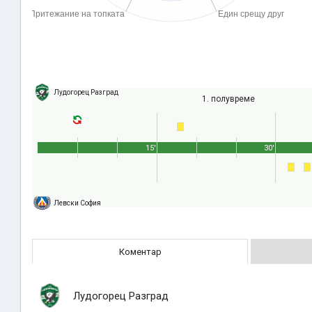
Лудогорец Разград
1. полувреме
15'
30'
Левски София
Коментар
Лудогорец Разград