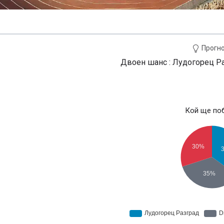
Прогн
Двоен шанс : Лудогорец Р
Кой ще по