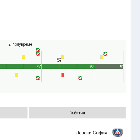
2. полувреме
75'
90'
8'
Събития
Левски София