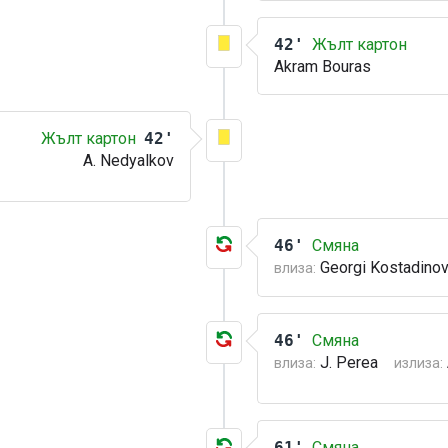
42'
Жълт картон
Akram Bouras
Жълт картон
42'
A. Nedyalkov
46'
Смяна
Georgi Kostadino
влиза:
46'
Смяна
J. Perea
влиза:
излиза:
61'
Смяна