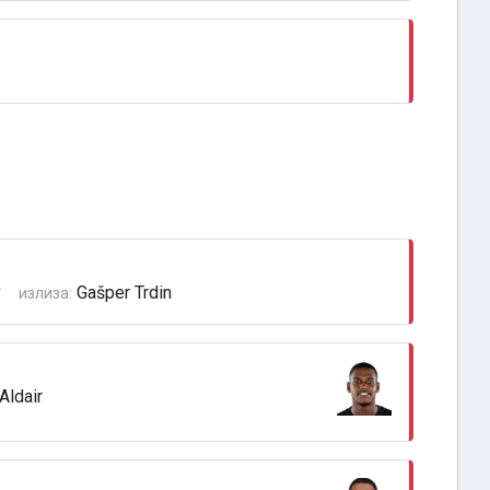
v
Gašper Trdin
излиза:
Aldair