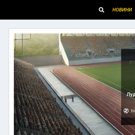
НОВИНИ
Луд
Er