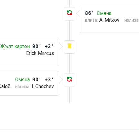
86'
Смяна
A. Mitkov
влиза:
излиза
Жълт картон
90' +2'
Erick Marcus
Смяна
90' +3'
Kaloč
I. Chochev
излиза: