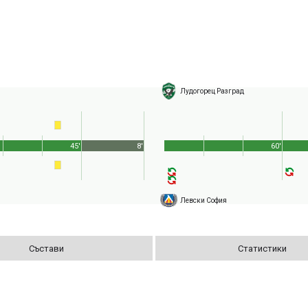
Лудогорец Разград
45'
8'
60'
Левски София
Състави
Статистики