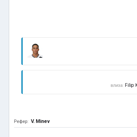
Filip 
влиза:
V. Minev
Рефер: