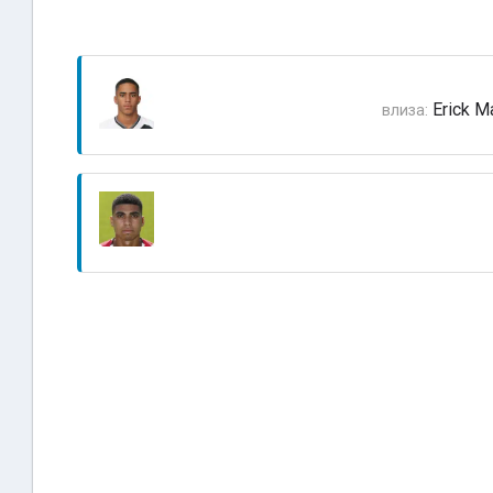
Erick M
влиза: