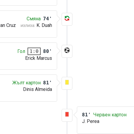
Смяна
74'
an Cruz
K. Duah
излиза:
Гол
80'
1:0
Erick Marcus
Жълт картон
81'
Dinis Almeida
81'
Червен картон
J. Perea