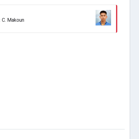
C. Makoun
: