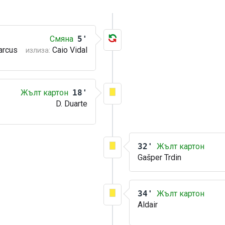
Смяна
5'
arcus
Caio Vidal
излиза:
Жълт картон
18'
D. Duarte
32'
Жълт картон
Gašper Trdin
34'
Жълт картон
Aldair