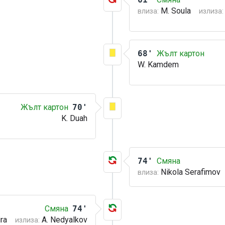
M. Soula
влиза:
излиза:
68'
Жълт картон
W. Kamdem
Жълт картон
70'
K. Duah
74'
Смяна
Nikola Serafimov
влиза:
Смяна
74'
ra
A. Nedyalkov
излиза: