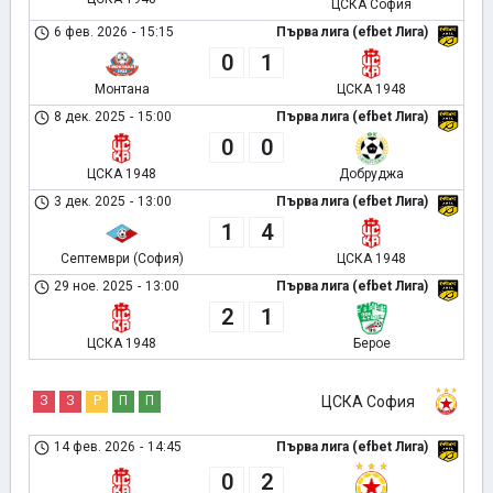
ЦСКА София
6 фев. 2026
-
15:15
Първа лига (efbet Лига)
0
1
Монтана
ЦСКА 1948
8 дек. 2025
-
15:00
Първа лига (efbet Лига)
0
0
ЦСКА 1948
Добруджа
3 дек. 2025
-
13:00
Първа лига (efbet Лига)
1
4
Септември (София)
ЦСКА 1948
29 ное. 2025
-
13:00
Първа лига (efbet Лига)
2
1
ЦСКА 1948
Берое
З
З
Р
П
П
ЦСКА София
14 фев. 2026
-
14:45
Първа лига (efbet Лига)
0
2